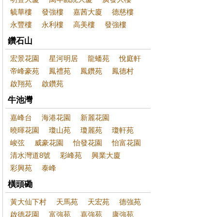
毓華樓
發強樓
嘉茜大廈
德慈樓
永豐樓
永利樓
高美樓
發強樓
鑽石山
宏景花園
星河明居
龍蟠苑
悅庭軒
帝峰豪苑
鳳禮苑
鳳鑽苑
鳳德村
啟翔苑
啟鑽苑
牛池灣
嘉峰台
海港花園
新麗花園
曉暉花園
瓊山苑
瓊麗苑
瓊軒苑
峻弦
威豪花園
怡發花園
怡富花園
清水灣道8號
彩峰苑
興業大廈
彩興苑
泰峰
橫頭磡
黃大仙下村
天馬苑
天宏苑
德強苑
啟德花園
富強苑
嘉強苑
康強苑