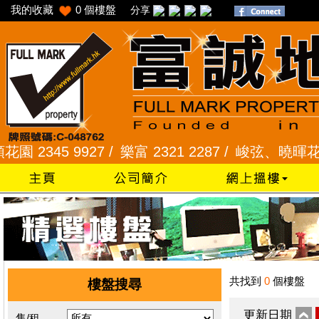
我的收藏
0
個樓盤
分享
345 9927 /
樂富 2321 2287 /
峻弦、曉暉花園 234
共找到
0
個樓盤
樓盤搜尋
更新日期
售/租