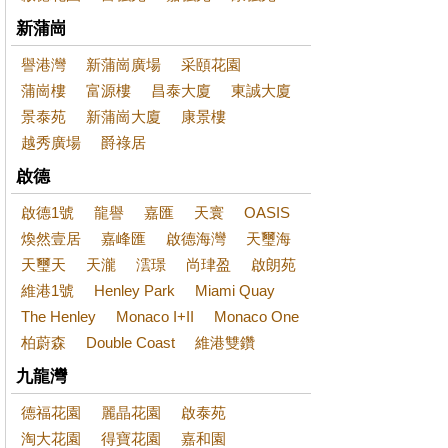
新蒲崗
譽港灣
新蒲崗廣場
采頤花園
蒲崗樓
富源樓
昌泰大廈
東誠大廈
景泰苑
新蒲崗大廈
康景樓
越秀廣場
爵祿居
啟德
啟德1號
龍譽
嘉匯
天寰
OASIS
煥然壹居
嘉峰匯
啟德海灣
天璽海
天璽天
天瀧
澐璟
尚珒盈
啟朗苑
維港1號
Henley Park
Miami Quay
The Henley
Monaco I+II
Monaco One
柏蔚森
Double Coast
維港雙鑽
九龍灣
德福花園
麗晶花園
啟泰苑
淘大花園
得寶花園
嘉和園