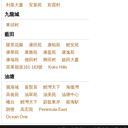
利基大廈
安基苑
彩霞村
九龍城
東頭村
藍田
匯景花園
康田苑
康柏苑
鯉安苑
康華苑
康雅苑
康盈苑
康逸苑
康瑞苑
德田村
興田村
啟田大廈
茶果嶺道161-163號
Koko Hills
油塘
麗港城
嘉賢居
鯉灣天下
海傲灣
高俊苑
油翠苑
油美苑
油塘中心
曦台
鯉灣天下
蔚藍東岸
親海駅
朗譽
高宏苑
Peninsula East
Ocean One