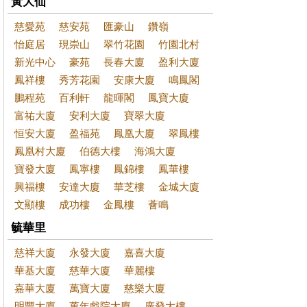
黃大仙
慈愛苑
慈安苑
匯豪山
鑽嶺
怡庭居
現崇山
翠竹花園
竹園北村
新光中心
豪苑
長春大廈
盈利大廈
鳳祥樓
秀芳花園
安康大廈
鳴鳳閣
鵬程苑
百利軒
龍暉閣
鳳寶大廈
富祐大廈
安利大廈
寶翠大廈
恒安大廈
盈福苑
鳳凰大廈
翠鳳樓
鳳凰村大廈
伯德大樓
海鴻大廈
寶發大廈
鳳寧樓
鳳錦樓
鳳華樓
興福樓
安達大廈
華芝樓
金城大廈
文顯樓
成功樓
金鳳樓
薈鳴
毓華里
慈祥大廈
永發大廈
嘉喜大廈
華基大廈
慈華大廈
華麗樓
嘉華大廈
萬寶大廈
慈樂大廈
明豐大廈
萬年戲院大廈
廣發大樓