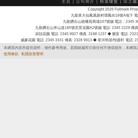
主頁
|
公司簡介
|
精選樓盤
|
田土廳
Copyright 2026 Fullmark 
九龍黃大仙鳳凰新村環鳳街18號A地下 電話：232
九龍鑽石山龍蟠苑商場107號舖 電話：2345 303
九龍鑽石山斧山道185號宏景花園A2號舖 電話: 2345 2229 傳真: 
采頣花園 電話: 2345 9927 傳真: 3188 1237 ◆ 樂富 電話: 2321 
威豪花園 電話: 2345 3331 傳真: 2328 9913 ◆ 星河明居/悅庭軒 電話: 2116
本網頁內容所提供資料，僅作參考用途。若因錯漏而引致任何不便或損失，本網頁
使用條款
私隱政策聲明