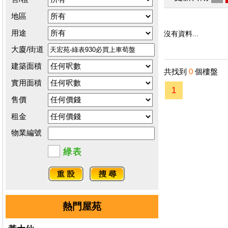
地區
用途
沒有資料...
大廈/街道
建築面積
共找到
0
個樓盤
實用面積
1
售價
租金
物業編號
熱門屋苑