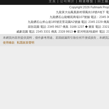
主頁
|
公司簡介
|
精選樓盤
|
田土廳
Copyright 2026 Fullmark 
九龍黃大仙鳳凰新村環鳳街18號A地下 電話：232
九龍鑽石山龍蟠苑商場107號舖 電話：2345 303
九龍鑽石山斧山道185號宏景花園A2號舖 電話: 2345 2229 傳真: 
采頣花園 電話: 2345 9927 傳真: 3188 1237 ◆ 樂富 電話: 2321 
威豪花園 電話: 2345 3331 傳真: 2328 9913 ◆ 星河明居/悅庭軒 電話: 2116
本網頁內容所提供資料，僅作參考用途。若因錯漏而引致任何不便或損失，本網頁
使用條款
私隱政策聲明