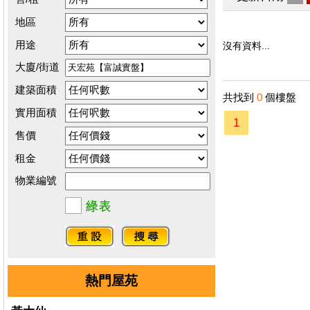
地區
用途
沒有資料...
大廈/街道
建築面積
共找到
0
個樓盤
實用面積
1
售價
租金
物業編號
熱門屋苑