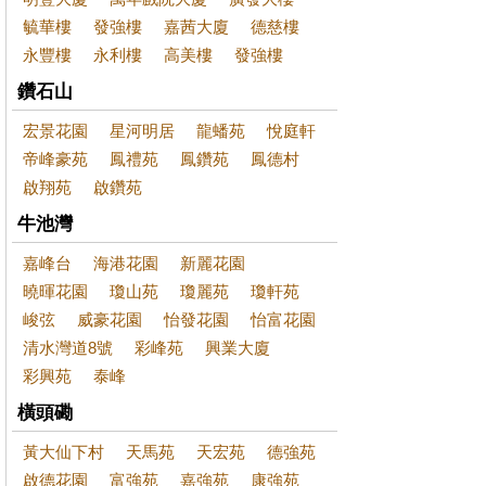
毓華樓
發強樓
嘉茜大廈
德慈樓
永豐樓
永利樓
高美樓
發強樓
鑽石山
宏景花園
星河明居
龍蟠苑
悅庭軒
帝峰豪苑
鳳禮苑
鳳鑽苑
鳳德村
啟翔苑
啟鑽苑
牛池灣
嘉峰台
海港花園
新麗花園
曉暉花園
瓊山苑
瓊麗苑
瓊軒苑
峻弦
威豪花園
怡發花園
怡富花園
清水灣道8號
彩峰苑
興業大廈
彩興苑
泰峰
橫頭磡
黃大仙下村
天馬苑
天宏苑
德強苑
啟德花園
富強苑
嘉強苑
康強苑