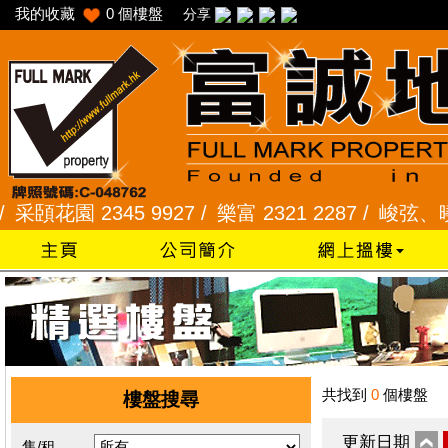
我的收藏
0
個樓盤
分享
花園 2345 9927 /
樂富 2321 2287 /
峻弦、曉暉花園 
共找到
0
個樓盤
樓盤搜尋
更新日期
售/租