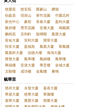
黃大仙
慈愛苑
慈安苑
匯豪山
鑽嶺
怡庭居
現崇山
翠竹花園
竹園北村
新光中心
豪苑
長春大廈
盈利大廈
鳳祥樓
秀芳花園
安康大廈
鳴鳳閣
鵬程苑
百利軒
龍暉閣
鳳寶大廈
富祐大廈
安利大廈
寶翠大廈
恒安大廈
盈福苑
鳳凰大廈
翠鳳樓
鳳凰村大廈
伯德大樓
海鴻大廈
寶發大廈
鳳寧樓
鳳錦樓
鳳華樓
興福樓
安達大廈
華芝樓
金城大廈
文顯樓
成功樓
金鳳樓
薈鳴
毓華里
慈祥大廈
永發大廈
嘉喜大廈
華基大廈
慈華大廈
華麗樓
嘉華大廈
萬寶大廈
慈樂大廈
明豐大廈
萬年戲院大廈
廣發大樓