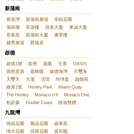
新蒲崗
譽港灣
新蒲崗廣場
采頤花園
蒲崗樓
富源樓
昌泰大廈
東誠大廈
景泰苑
新蒲崗大廈
康景樓
越秀廣場
爵祿居
啟德
啟德1號
龍譽
嘉匯
天寰
OASIS
煥然壹居
嘉峰匯
啟德海灣
天璽海
天璽天
天瀧
澐璟
尚珒盈
啟朗苑
維港1號
Henley Park
Miami Quay
The Henley
Monaco I+II
Monaco One
柏蔚森
Double Coast
維港雙鑽
九龍灣
德福花園
麗晶花園
啟泰苑
淘大花園
得寶花園
嘉和園