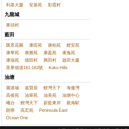
利基大廈
安基苑
彩霞村
九龍城
東頭村
藍田
匯景花園
康田苑
康柏苑
鯉安苑
康華苑
康雅苑
康盈苑
康逸苑
康瑞苑
德田村
興田村
啟田大廈
茶果嶺道161-163號
Koko Hills
油塘
麗港城
嘉賢居
鯉灣天下
海傲灣
高俊苑
油翠苑
油美苑
油塘中心
曦台
鯉灣天下
蔚藍東岸
親海駅
朗譽
高宏苑
Peninsula East
Ocean One