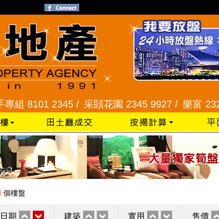
01 2345 /
采頣花園 2345 9927 /
樂富 2321 228
0
個樓盤
日期
建築
實用
售價