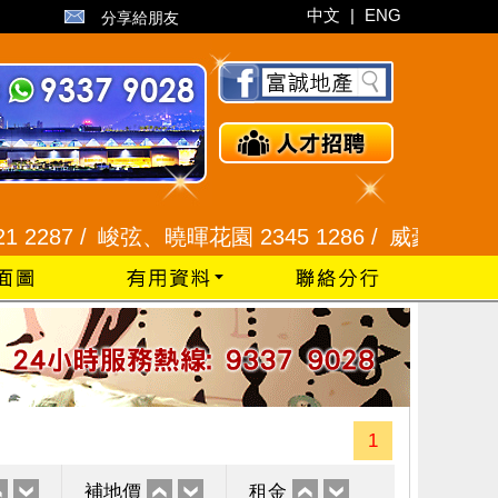
中文
|
ENG
分享給朋友
7 /
峻弦、曉暉花園 2345 1286 /
威豪花園 2345 33
1
補地價
租金