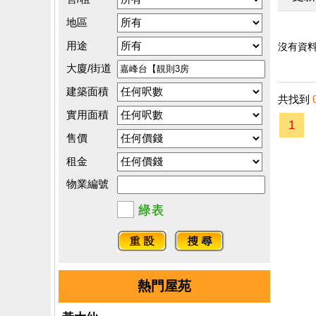
地區
用途
沒有資料.
大廈/街道
建築面積
共找到
實用面積
1
售價
租金
物業編號
熱門屋苑