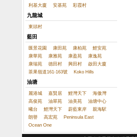
利基大廈
安基苑
彩霞村
九龍城
東頭村
藍田
匯景花園
康田苑
康柏苑
鯉安苑
康華苑
康雅苑
康盈苑
康逸苑
康瑞苑
德田村
興田村
啟田大廈
茶果嶺道161-163號
Koko Hills
油塘
麗港城
嘉賢居
鯉灣天下
海傲灣
高俊苑
油翠苑
油美苑
油塘中心
曦台
鯉灣天下
蔚藍東岸
親海駅
朗譽
高宏苑
Peninsula East
Ocean One