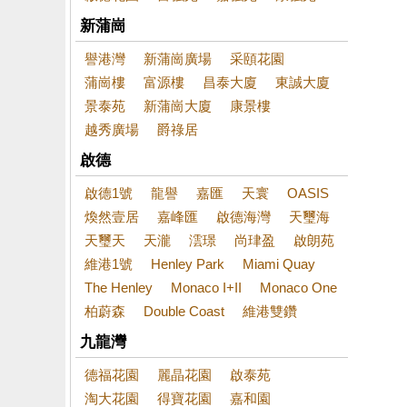
新蒲崗
譽港灣
新蒲崗廣場
采頤花園
蒲崗樓
富源樓
昌泰大廈
東誠大廈
景泰苑
新蒲崗大廈
康景樓
越秀廣場
爵祿居
啟德
啟德1號
龍譽
嘉匯
天寰
OASIS
煥然壹居
嘉峰匯
啟德海灣
天璽海
天璽天
天瀧
澐璟
尚珒盈
啟朗苑
維港1號
Henley Park
Miami Quay
The Henley
Monaco I+II
Monaco One
柏蔚森
Double Coast
維港雙鑽
九龍灣
德福花園
麗晶花園
啟泰苑
淘大花園
得寶花園
嘉和園