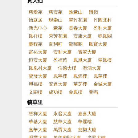
黃大仙
慈愛苑
慈安苑
匯豪山
鑽嶺
怡庭居
現崇山
翠竹花園
竹園北村
新光中心
豪苑
長春大廈
盈利大廈
鳳祥樓
秀芳花園
安康大廈
鳴鳳閣
鵬程苑
百利軒
龍暉閣
鳳寶大廈
富祐大廈
安利大廈
寶翠大廈
恒安大廈
盈福苑
鳳凰大廈
翠鳳樓
鳳凰村大廈
伯德大樓
海鴻大廈
寶發大廈
鳳寧樓
鳳錦樓
鳳華樓
興福樓
安達大廈
華芝樓
金城大廈
文顯樓
成功樓
金鳳樓
薈鳴
毓華里
慈祥大廈
永發大廈
嘉喜大廈
華基大廈
慈華大廈
華麗樓
嘉華大廈
萬寶大廈
慈樂大廈
明豐大廈
萬年戲院大廈
廣發大樓