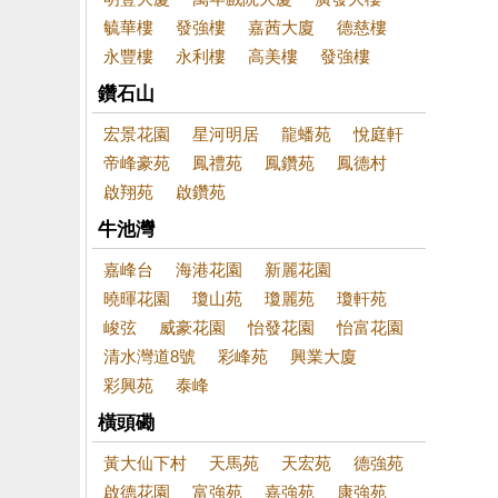
毓華樓
發強樓
嘉茜大廈
德慈樓
永豐樓
永利樓
高美樓
發強樓
鑽石山
宏景花園
星河明居
龍蟠苑
悅庭軒
帝峰豪苑
鳳禮苑
鳳鑽苑
鳳德村
啟翔苑
啟鑽苑
牛池灣
嘉峰台
海港花園
新麗花園
曉暉花園
瓊山苑
瓊麗苑
瓊軒苑
峻弦
威豪花園
怡發花園
怡富花園
清水灣道8號
彩峰苑
興業大廈
彩興苑
泰峰
橫頭磡
黃大仙下村
天馬苑
天宏苑
德強苑
啟德花園
富強苑
嘉強苑
康強苑