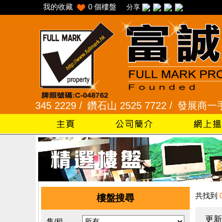
我的收藏
0
個樓盤
分享
345 2229 /
鑽石山 2525 7722 /
發展商一手專組 81
共找到
樓盤搜尋
更新
售/租