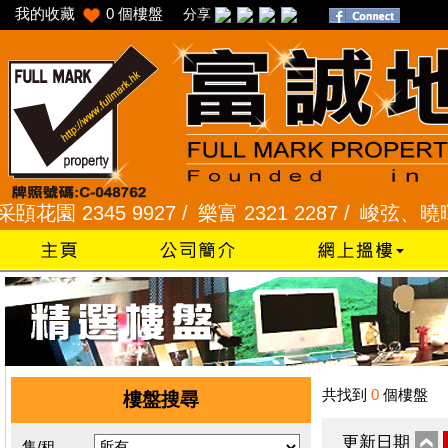
我的收藏
0
個樓盤
分享
園 2345 9927 /
樂富 2321 2287 /
峻弦、曉暉花園 2
共找到
0
個樓盤
樓盤搜尋
更新日期
售/租