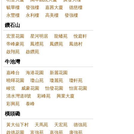
毓華樓
發強樓
嘉茜大廈
德慈樓
永豐樓
永利樓
高美樓
發強樓
鑽石山
宏景花園
星河明居
龍蟠苑
悅庭軒
帝峰豪苑
鳳禮苑
鳳鑽苑
鳳德村
啟翔苑
啟鑽苑
牛池灣
嘉峰台
海港花園
新麗花園
曉暉花園
瓊山苑
瓊麗苑
瓊軒苑
峻弦
威豪花園
怡發花園
怡富花園
清水灣道8號
彩峰苑
興業大廈
彩興苑
泰峰
橫頭磡
黃大仙下村
天馬苑
天宏苑
德強苑
啟德花園
富強苑
嘉強苑
康強苑