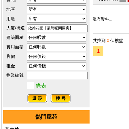
地區
用途
沒有資料...
大廈/街道
建築面積
共找到
0
個樓盤
實用面積
1
售價
租金
物業編號
熱門屋苑