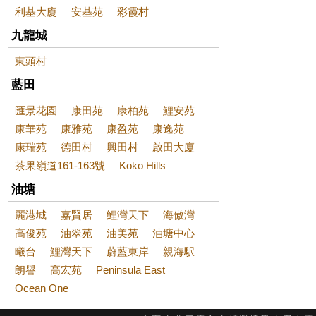
利基大廈
安基苑
彩霞村
九龍城
東頭村
藍田
匯景花園
康田苑
康柏苑
鯉安苑
康華苑
康雅苑
康盈苑
康逸苑
康瑞苑
德田村
興田村
啟田大廈
茶果嶺道161-163號
Koko Hills
油塘
麗港城
嘉賢居
鯉灣天下
海傲灣
高俊苑
油翠苑
油美苑
油塘中心
曦台
鯉灣天下
蔚藍東岸
親海駅
朗譽
高宏苑
Peninsula East
Ocean One