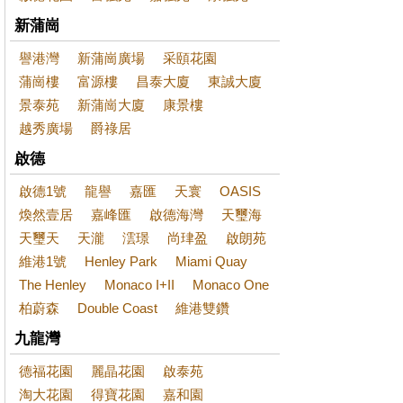
新蒲崗
譽港灣
新蒲崗廣場
采頤花園
蒲崗樓
富源樓
昌泰大廈
東誠大廈
景泰苑
新蒲崗大廈
康景樓
越秀廣場
爵祿居
啟德
啟德1號
龍譽
嘉匯
天寰
OASIS
煥然壹居
嘉峰匯
啟德海灣
天璽海
天璽天
天瀧
澐璟
尚珒盈
啟朗苑
維港1號
Henley Park
Miami Quay
The Henley
Monaco I+II
Monaco One
柏蔚森
Double Coast
維港雙鑽
九龍灣
德福花園
麗晶花園
啟泰苑
淘大花園
得寶花園
嘉和園