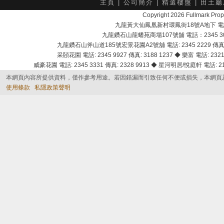
主頁
|
公司簡介
|
精選樓盤
|
田土廳
Copyright 2026 Fullmark 
九龍黃大仙鳳凰新村環鳳街18號A地下 電話：232
九龍鑽石山龍蟠苑商場107號舖 電話：2345 303
九龍鑽石山斧山道185號宏景花園A2號舖 電話: 2345 2229 傳真: 
采頣花園 電話: 2345 9927 傳真: 3188 1237 ◆ 樂富 電話: 2321 
威豪花園 電話: 2345 3331 傳真: 2328 9913 ◆ 星河明居/悅庭軒 電話: 2116
本網頁內容所提供資料，僅作參考用途。若因錯漏而引致任何不便或損失，本網頁
使用條款
私隱政策聲明