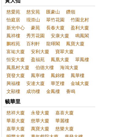
黃大仙
慈愛苑
慈安苑
匯豪山
鑽嶺
怡庭居
現崇山
翠竹花園
竹園北村
新光中心
豪苑
長春大廈
盈利大廈
鳳祥樓
秀芳花園
安康大廈
鳴鳳閣
鵬程苑
百利軒
龍暉閣
鳳寶大廈
富祐大廈
安利大廈
寶翠大廈
恒安大廈
盈福苑
鳳凰大廈
翠鳳樓
鳳凰村大廈
伯德大樓
海鴻大廈
寶發大廈
鳳寧樓
鳳錦樓
鳳華樓
興福樓
安達大廈
華芝樓
金城大廈
文顯樓
成功樓
金鳳樓
薈鳴
毓華里
慈祥大廈
永發大廈
嘉喜大廈
華基大廈
慈華大廈
華麗樓
嘉華大廈
萬寶大廈
慈樂大廈
明豐大廈
萬年戲院大廈
廣發大樓