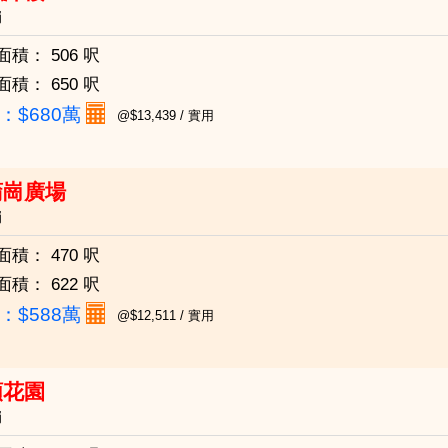
崗
面積：
506 呎
面積：
650 呎
：
$680萬
@$13,439 / 實用
蒲崗廣場
崗
面積：
470 呎
面積：
622 呎
：
$588萬
@$12,511 / 實用
頤花園
崗