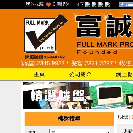
我的收藏
0
個樓盤
分享
花園 2345 9927 /
樂富 2321 2287 /
峻弦、曉暉花園 
共找到
樓盤搜尋
更新
售/租