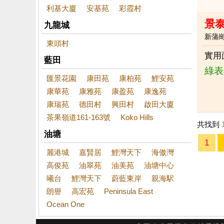
利基大廈
安基苑
彩霞村
景
九龍城
新蒲
東頭村
實用
藍田
綠表
匯景花園
康田苑
康柏苑
鯉安苑
康華苑
康雅苑
康盈苑
康逸苑
康瑞苑
德田村
興田村
啟田大廈
茶果嶺道161-163號
Koko Hills
共找到
油塘
1
麗港城
嘉賢居
鯉灣天下
海傲灣
高俊苑
油翠苑
油美苑
油塘中心
曦台
鯉灣天下
蔚藍東岸
親海駅
朗譽
高宏苑
Peninsula East
Ocean One