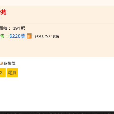
泰苑
崗
面積：
194 呎
售：
$228萬
@$11,753 / 實用
18
個樓盤
2
尾頁