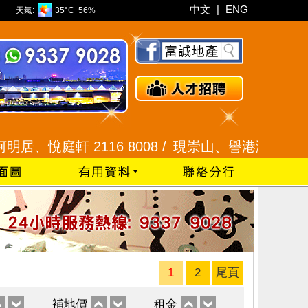
中文
|
ENG
天氣:
35°C
56%
庭軒 2116 8008 /
現崇山、譽港灣 2345 9926 /
1
2
尾頁
補地價
租金