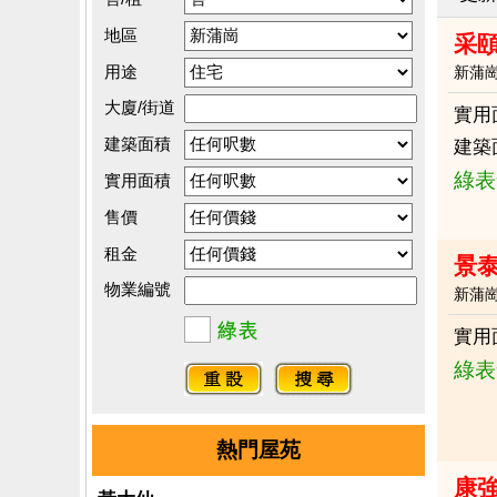
地區
采頤
用途
新蒲
大廈/街道
實用
建築面積
建築
綠表
實用面積
售價
租金
景
物業編號
新蒲
實用
綠表
熱門屋苑
康