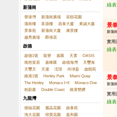
綠表
新蒲崗
譽港灣
新蒲崗廣場
采頤花園
蒲崗樓
富源樓
昌泰大廈
東誠大廈
景泰
景泰苑
新蒲崗大廈
康景樓
新蒲
越秀廣場
爵祿居
實用
啟德
綠表
啟德1號
龍譽
嘉匯
天寰
OASIS
煥然壹居
嘉峰匯
啟德海灣
天璽海
天璽天
天瀧
澐璟
尚珒盈
啟朗苑
維港1號
Henley Park
Miami Quay
景
The Henley
Monaco I+II
Monaco One
新蒲
柏蔚森
Double Coast
維港雙鑽
實用
九龍灣
綠表
德福花園
麗晶花園
啟泰苑
淘大花園
得寶花園
嘉和園