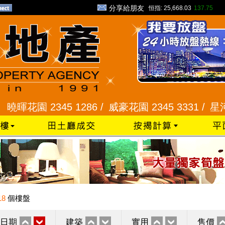
分享給朋友
恒指:
25,668.03
137.75
2345 1286 /
威豪花園 2345 3331 /
星河明居、悅
18
個樓盤
日期
建築
實用
售價