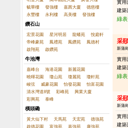
實用
毓華樓
發強樓
嘉茜大廈
德慈樓
建築
永豐樓
永利樓
高美樓
發強樓
綠表
鑽石山
宏景花園
星河明居
龍蟠苑
悅庭軒
采
帝峰豪苑
鳳禮苑
鳳鑽苑
鳳德村
新蒲
啟翔苑
啟鑽苑
牛池灣
實用
建築
嘉峰台
海港花園
新麗花園
綠表
曉暉花園
瓊山苑
瓊麗苑
瓊軒苑
峻弦
威豪花園
怡發花園
怡富花園
清水灣道8號
彩峰苑
興業大廈
采
彩興苑
泰峰
新蒲
橫頭磡
實用
黃大仙下村
天馬苑
天宏苑
德強苑
建築
啟德花園
富強苑
嘉強苑
康強苑