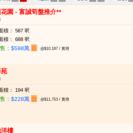
花園 - 富誠筍盤推介**
崗
面積：
587 呎
面積：
688 呎
售：
$598萬
@$10,187 / 實用
泰苑
崗
面積：
194 呎
售：
$228萬
@$11,753 / 實用
強洋樓