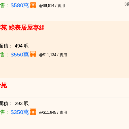
3
售：
$580萬
@$9,814 / 實用
苑 綠表居屋專組
崗
面積：
494 呎
售：
$550萬
@$11,134 / 實用
泰苑
崗
面積：
293 呎
售：
$350萬
@$11,945 / 實用