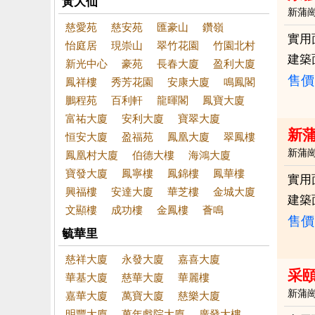
黃大仙
新蒲
慈愛苑
慈安苑
匯豪山
鑽嶺
實用
怡庭居
現崇山
翠竹花園
竹園北村
建築
新光中心
豪苑
長春大廈
盈利大廈
售價
鳳祥樓
秀芳花園
安康大廈
鳴鳳閣
鵬程苑
百利軒
龍暉閣
鳳寶大廈
富祐大廈
安利大廈
寶翠大廈
新
恒安大廈
盈福苑
鳳凰大廈
翠鳳樓
新蒲
鳳凰村大廈
伯德大樓
海鴻大廈
寶發大廈
鳳寧樓
鳳錦樓
鳳華樓
實用
興福樓
安達大廈
華芝樓
金城大廈
建築
文顯樓
成功樓
金鳳樓
薈鳴
售價
毓華里
慈祥大廈
永發大廈
嘉喜大廈
采
華基大廈
慈華大廈
華麗樓
新蒲
嘉華大廈
萬寶大廈
慈樂大廈
明豐大廈
萬年戲院大廈
廣發大樓