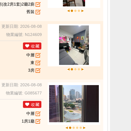
房(改2房1套)2廳2廁
舊裝
更新日期: 2026-08-08
物業編號: N124609
中層
東
3房
更新日期: 2026-08-08
物業編號: G085677
中層
1房1廳