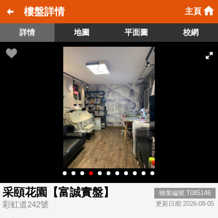
樓盤詳情
主頁
詳情
地圖
平面圖
校網
采頤花園【富誠實盤】
物業編號:T085146
彩虹道242號
更新日期:2026-08-05