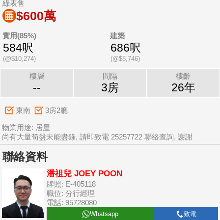
綠表售
$600萬
實用(85%)
建築
584呎
686呎
(@$10,274)
(@$8,746)
樓層
間隔
樓齡
--
3房
26年
東南
3房2廳
物業用途: 居屋
尚有大量筍盤未能盡錄, 請即致電 25257722 聯絡查詢, 謝謝
聯絡資料
潘祖兒 JOEY POON
牌照: E-405118
職位: 分行經理
電話: 95728080
Whatsapp
致電