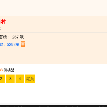
頭村
城
面積：
267 呎
價：$298萬
38
個樓盤
2
3
4
尾頁