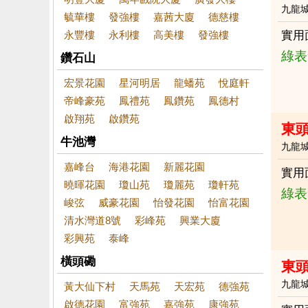
九龍
毓華樓
發強樓
嘉茜大廈
德慈樓
永豐樓
永利樓
高美樓
發強樓
實用
綠表
鑽石山
宏景花園
星河明居
龍蟠苑
悅庭軒
帝峰豪苑
鳳禮苑
鳳鑽苑
鳳德村
啟翔苑
啟鑽苑
東
牛池灣
九龍
嘉峰台
海港花園
新麗花園
實用
曉暉花園
瓊山苑
瓊麗苑
瓊軒苑
綠表
峻弦
威豪花園
怡發花園
怡富花園
清水灣道8號
彩峰苑
興業大廈
彩興苑
泰峰
橫頭磡
東
九龍
黃大仙下村
天馬苑
天宏苑
德強苑
啟德花園
富強苑
嘉強苑
康強苑