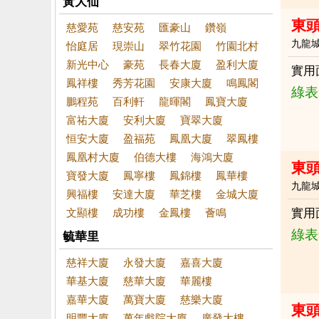
黃大仙
東
慈愛苑
慈安苑
匯豪山
鑽嶺
九龍
怡庭居
現崇山
翠竹花園
竹園北村
新光中心
豪苑
長春大廈
盈利大廈
實用
鳳祥樓
秀芳花園
安康大廈
鳴鳳閣
綠表
鵬程苑
百利軒
龍暉閣
鳳寶大廈
富祐大廈
安利大廈
寶翠大廈
恒安大廈
盈福苑
鳳凰大廈
翠鳳樓
鳳凰村大廈
伯德大樓
海鴻大廈
東頭
寶發大廈
鳳寧樓
鳳錦樓
鳳華樓
九龍
興福樓
安達大廈
華芝樓
金城大廈
文顯樓
成功樓
金鳳樓
薈鳴
實用
綠表
毓華里
慈祥大廈
永發大廈
嘉喜大廈
華基大廈
慈華大廈
華麗樓
嘉華大廈
萬寶大廈
慈樂大廈
東頭
明豐大廈
萬年戲院大廈
廣發大樓