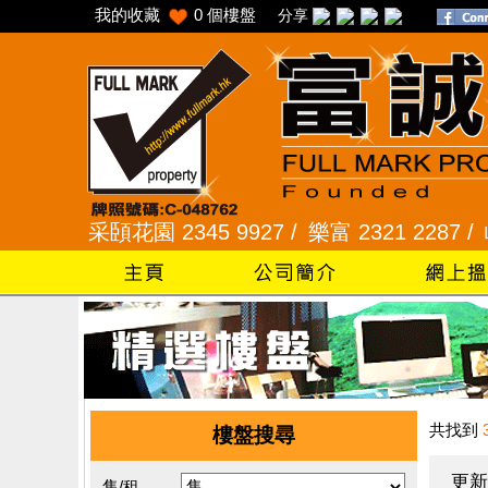
我的收藏
0
個樓盤
分享
 /
采頣花園 2345 9927 /
樂富 2321 2287 /
峻弦、曉
共找到
樓盤搜尋
更新
售/租