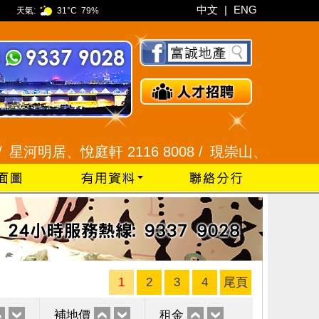
中文
|
ENG
天氣:
31°C
79%
居、悅庭軒 2116 8008 /
現崇山、譽港灣 2345 99
1
2
3
4
尾頁
補地價
租金