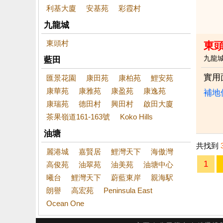
利基大廈
安基苑
彩霞村
九龍城
東頭村
東
九龍
藍田
實用
匯景花園
康田苑
康柏苑
鯉安苑
康華苑
康雅苑
康盈苑
康逸苑
補地
康瑞苑
德田村
興田村
啟田大廈
茶果嶺道161-163號
Koko Hills
油塘
共找到
麗港城
嘉賢居
鯉灣天下
海傲灣
1
高俊苑
油翠苑
油美苑
油塘中心
曦台
鯉灣天下
蔚藍東岸
親海駅
朗譽
高宏苑
Peninsula East
Ocean One