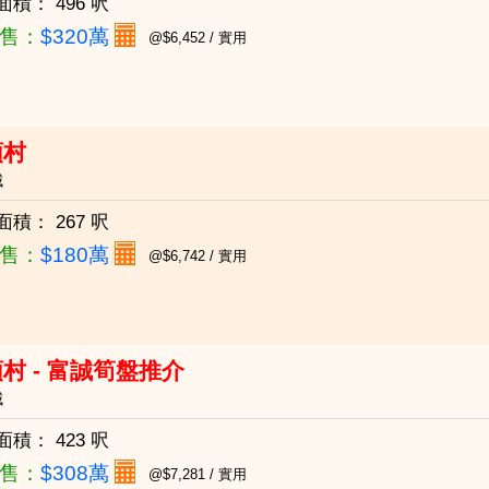
面積：
496 呎
售：
$320萬
@$6,452 / 實用
頭村
城
面積：
267 呎
售：
$180萬
@$6,742 / 實用
村 - 富誠筍盤推介
城
面積：
423 呎
售：
$308萬
@$7,281 / 實用