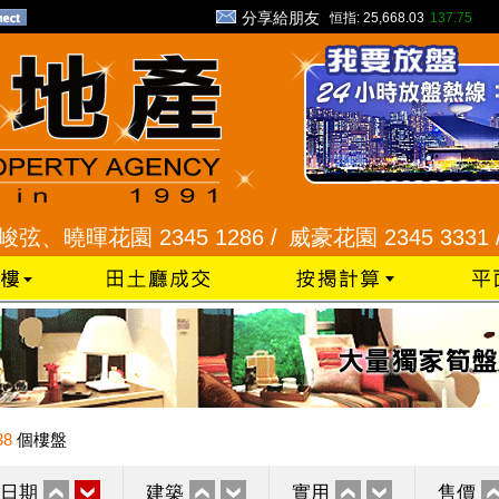
分享給朋友
恒指:
25,668.03
137.75
暉花園 2345 1286 /
威豪花園 2345 3331 /
星河明
38
個樓盤
日期
建築
實用
售價