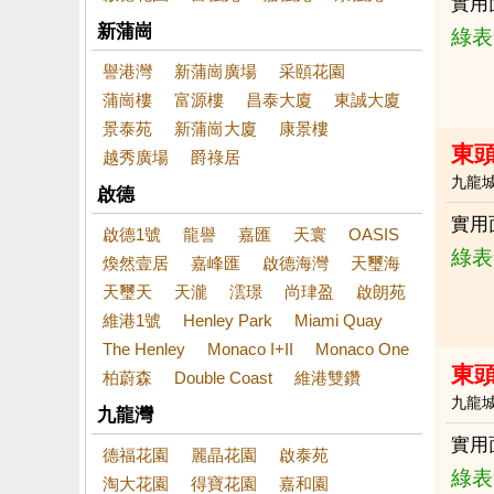
實用
新蒲崗
綠表
譽港灣
新蒲崗廣場
采頤花園
蒲崗樓
富源樓
昌泰大廈
東誠大廈
景泰苑
新蒲崗大廈
康景樓
東
越秀廣場
爵祿居
九龍
啟德
實用
啟德1號
龍譽
嘉匯
天寰
OASIS
綠表
煥然壹居
嘉峰匯
啟德海灣
天璽海
天璽天
天瀧
澐璟
尚珒盈
啟朗苑
維港1號
Henley Park
Miami Quay
The Henley
Monaco I+II
Monaco One
東頭
柏蔚森
Double Coast
維港雙鑽
九龍
九龍灣
實用
德福花園
麗晶花園
啟泰苑
綠表
淘大花園
得寶花園
嘉和園