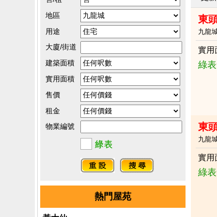
地區
東
用途
九龍
大廈/街道
實用
建築面積
綠表
實用面積
售價
租金
東頭
物業編號
九龍
實用
綠表
熱門屋苑