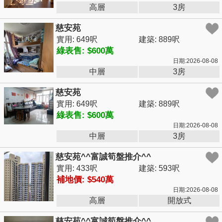
高層
3房
慈安苑
實用: 649呎
建築: 889呎
綠表售: $600萬
日期:2026-08-08
中層
3房
慈安苑
實用: 649呎
建築: 889呎
綠表售: $600萬
日期:2026-08-08
中層
3房
慈安苑^^富誠筍盤推介^^
實用: 433呎
建築: 593呎
補地價: $540萬
日期:2026-08-08
高層
開放式
慈安苑^^富誠筍盤推介^^