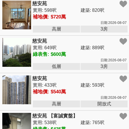
慈安苑
實用: 598呎
建築: 820呎
補地價: $720萬
日期:2026-08-07
高層
3房
慈安苑
實用: 649呎
建築: 889呎
綠表售: $600萬
日期:2026-08-07
低層
3房
慈安苑
實用: 433呎
建築: 593呎
補地價: $540萬
日期:2026-08-07
高層
開放式
慈安苑 【富誠實盤】
實用: 538呎
建築: 765呎