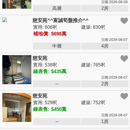
日期:2026-08-08
高層
2房
慈安苑^^富誠筍盤推介^^
實用: 606呎
建築: 830呎
補地價: $698萬
日期:2026-08-07
中層
4房
慈安苑
實用: 538呎
建築: 765呎
綠表售: $435萬
日期:2026-08-07
--
2房
慈安苑
實用: 529呎
建築: 752呎
綠表售: $450萬
日期:2026-08-07
--
1房