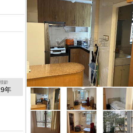
樓齡
29年