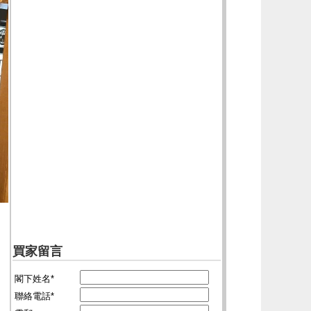
買家留言
閣下姓名*
聯絡電話*