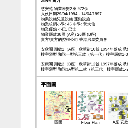
屋苑簡介
慈安苑 物業座數2座 972伙
入伙日期29/04/1994 - 14/04/1997
物業設施兒童設施 運動設施
物業校網小學: 45 中學: 黃大仙
物業優點 小巴, 巴士
物業層數38層 (A座) 26層 (B座)
賣方/賣方的控權公司 香港房屋委員會
安欣閣 期數1（A座）欣華街10號 1994年落成
樓宇類型 和諧一型第三款（第一代）樓宇層數1-38
安康閣 期數2（B座）欣華街12號 1997年落成
樓宇類型 和諧3A型第二款（第三代）樓宇層數1-26
平面圖
區圖
A座 安
Floor Plan