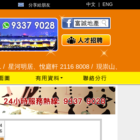
中文
|
ENG
分享給朋友
居、悅庭軒 2116 8008 /
現崇山、譽港灣 2345 99
4
6