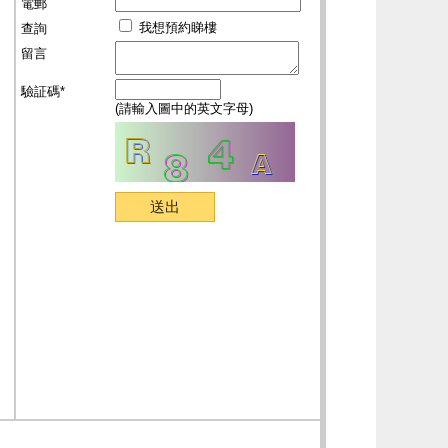
電郵
我想預約睇樓
查詢
留言
驗証碼*
(請輸入圖中的英文字母)