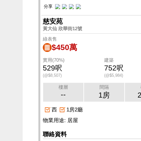
分享
慈安苑
黃大仙 欣華街12號
綠表售
$450萬
實用(70%)
建築
529呎
752呎
(@$8,507)
(@$5,984)
樓層
間隔
--
1房
西
1房2廳
物業用途: 居屋
聯絡資料