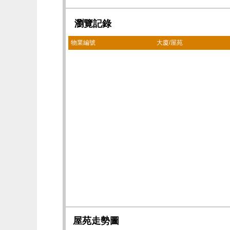
瀏覽記錄
物業編號
大廈/屋苑
屋苑走勢圖