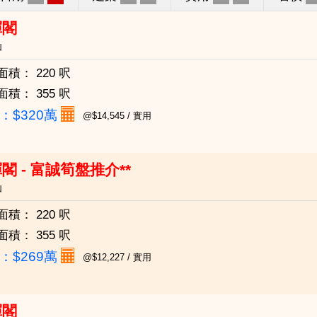
暉閣
仙
面積：
220 呎
面積：
355 呎
：
$320萬
@$14,545 / 實用
閣 - 富誠筍盤推介**
仙
面積：
220 呎
面積：
355 呎
：
$269萬
@$12,227 / 實用
暉閣