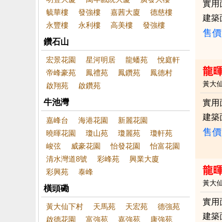
實用
毓華樓
發強樓
嘉茜大廈
德慈樓
建築
永豐樓
永利樓
高美樓
發強樓
售價
鑽石山
宏景花園
星河明居
龍蟠苑
悅庭軒
龍
帝峰豪苑
鳳禮苑
鳳鑽苑
鳳德村
黃大
啟翔苑
啟鑽苑
牛池灣
實用
建築
嘉峰台
海港花園
新麗花園
售價
曉暉花園
瓊山苑
瓊麗苑
瓊軒苑
峻弦
威豪花園
怡發花園
怡富花園
清水灣道8號
彩峰苑
興業大廈
龍
彩興苑
泰峰
黃大
橫頭磡
實用
黃大仙下村
天馬苑
天宏苑
德強苑
建築
啟德花園
富強苑
嘉強苑
康強苑