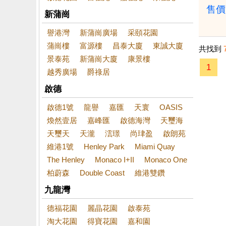
售價
新蒲崗
譽港灣
新蒲崗廣場
采頤花園
蒲崗樓
富源樓
昌泰大廈
東誠大廈
共找到
景泰苑
新蒲崗大廈
康景樓
1
越秀廣場
爵祿居
啟德
啟德1號
龍譽
嘉匯
天寰
OASIS
煥然壹居
嘉峰匯
啟德海灣
天璽海
天璽天
天瀧
澐璟
尚珒盈
啟朗苑
維港1號
Henley Park
Miami Quay
The Henley
Monaco I+II
Monaco One
柏蔚森
Double Coast
維港雙鑽
九龍灣
德福花園
麗晶花園
啟泰苑
淘大花園
得寶花園
嘉和園