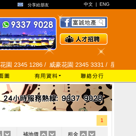
中文
|
ENG
分享給朋友
5 1286 /
威豪花園 2345 3331 /
星河明居、悅庭軒 2
1
補地價
租金