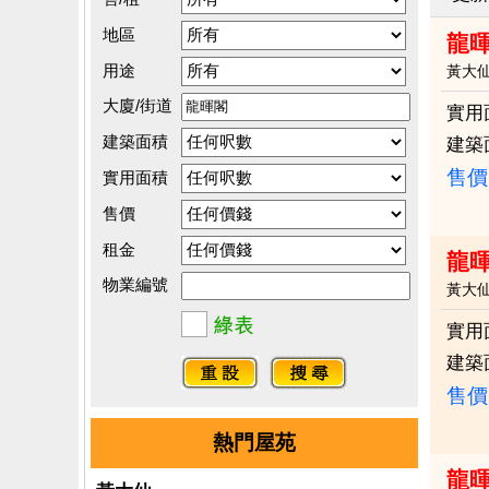
地區
龍
用途
黃大
大廈/街道
實用
建築面積
建築
售價
實用面積
售價
租金
龍暉
物業編號
黃大
實用
建築
售價
熱門屋苑
龍