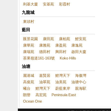
利基大廈
安基苑
彩霞村
九龍城
東頭村
藍田
匯景花園
康田苑
康柏苑
鯉安苑
康華苑
康雅苑
康盈苑
康逸苑
康瑞苑
德田村
興田村
啟田大廈
茶果嶺道161-163號
Koko Hills
油塘
麗港城
嘉賢居
鯉灣天下
海傲灣
高俊苑
油翠苑
油美苑
油塘中心
曦台
鯉灣天下
蔚藍東岸
親海駅
朗譽
高宏苑
Peninsula East
Ocean One