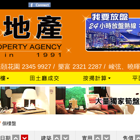
345 9927 /
樂富 2321 2287 /
峻弦、曉暉花園 234
7
個樓盤
日期
建築
實用
售價