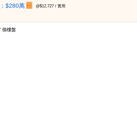
：
$280萬
@$12,727 / 實用
7
個樓盤