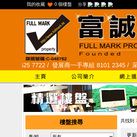
我的收藏
0
個樓盤
分享
25 7722 /
發展商一手專組 8101 2345 /
采頣花園 2
共找到
樓盤搜尋
更新
售/租