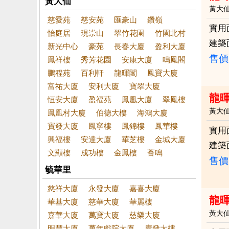
黃大仙
黃大
慈愛苑
慈安苑
匯豪山
鑽嶺
實用
怡庭居
現崇山
翠竹花園
竹園北村
建築
新光中心
豪苑
長春大廈
盈利大廈
售價
鳳祥樓
秀芳花園
安康大廈
鳴鳳閣
鵬程苑
百利軒
龍暉閣
鳳寶大廈
富祐大廈
安利大廈
寶翠大廈
龍
恒安大廈
盈福苑
鳳凰大廈
翠鳳樓
黃大
鳳凰村大廈
伯德大樓
海鴻大廈
寶發大廈
鳳寧樓
鳳錦樓
鳳華樓
實用
興福樓
安達大廈
華芝樓
金城大廈
建築
文顯樓
成功樓
金鳳樓
薈鳴
售價
毓華里
慈祥大廈
永發大廈
嘉喜大廈
龍
華基大廈
慈華大廈
華麗樓
黃大
嘉華大廈
萬寶大廈
慈樂大廈
明豐大廈
萬年戲院大廈
廣發大樓