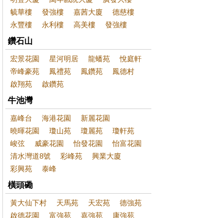
毓華樓
發強樓
嘉茜大廈
德慈樓
永豐樓
永利樓
高美樓
發強樓
鑽石山
宏景花園
星河明居
龍蟠苑
悅庭軒
帝峰豪苑
鳳禮苑
鳳鑽苑
鳳德村
啟翔苑
啟鑽苑
牛池灣
嘉峰台
海港花園
新麗花園
曉暉花園
瓊山苑
瓊麗苑
瓊軒苑
峻弦
威豪花園
怡發花園
怡富花園
清水灣道8號
彩峰苑
興業大廈
彩興苑
泰峰
橫頭磡
黃大仙下村
天馬苑
天宏苑
德強苑
啟德花園
富強苑
嘉強苑
康強苑