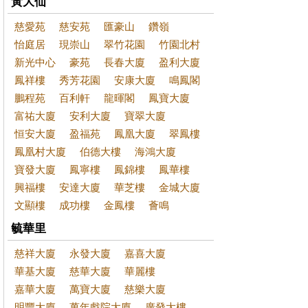
黃大仙
慈愛苑
慈安苑
匯豪山
鑽嶺
怡庭居
現崇山
翠竹花園
竹園北村
新光中心
豪苑
長春大廈
盈利大廈
鳳祥樓
秀芳花園
安康大廈
鳴鳳閣
鵬程苑
百利軒
龍暉閣
鳳寶大廈
富祐大廈
安利大廈
寶翠大廈
恒安大廈
盈福苑
鳳凰大廈
翠鳳樓
鳳凰村大廈
伯德大樓
海鴻大廈
寶發大廈
鳳寧樓
鳳錦樓
鳳華樓
興福樓
安達大廈
華芝樓
金城大廈
文顯樓
成功樓
金鳳樓
薈鳴
毓華里
慈祥大廈
永發大廈
嘉喜大廈
華基大廈
慈華大廈
華麗樓
嘉華大廈
萬寶大廈
慈樂大廈
明豐大廈
萬年戲院大廈
廣發大樓