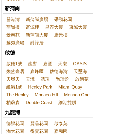
新蒲崗
譽港灣
新蒲崗廣場
采頤花園
蒲崗樓
富源樓
昌泰大廈
東誠大廈
景泰苑
新蒲崗大廈
康景樓
越秀廣場
爵祿居
啟德
啟德1號
龍譽
嘉匯
天寰
OASIS
煥然壹居
嘉峰匯
啟德海灣
天璽海
天璽天
天瀧
澐璟
尚珒盈
啟朗苑
維港1號
Henley Park
Miami Quay
The Henley
Monaco I+II
Monaco One
柏蔚森
Double Coast
維港雙鑽
九龍灣
德福花園
麗晶花園
啟泰苑
淘大花園
得寶花園
嘉和園