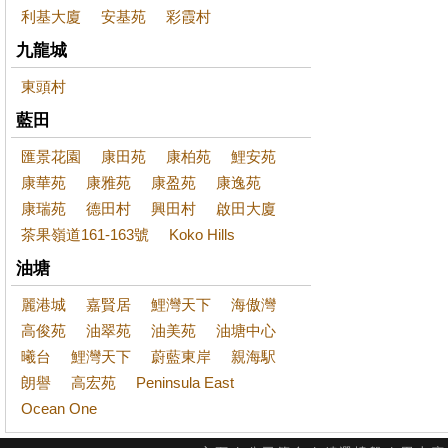
利基大廈
安基苑
彩霞村
九龍城
東頭村
藍田
匯景花園
康田苑
康柏苑
鯉安苑
康華苑
康雅苑
康盈苑
康逸苑
康瑞苑
德田村
興田村
啟田大廈
茶果嶺道161-163號
Koko Hills
油塘
麗港城
嘉賢居
鯉灣天下
海傲灣
高俊苑
油翠苑
油美苑
油塘中心
曦台
鯉灣天下
蔚藍東岸
親海駅
朗譽
高宏苑
Peninsula East
Ocean One