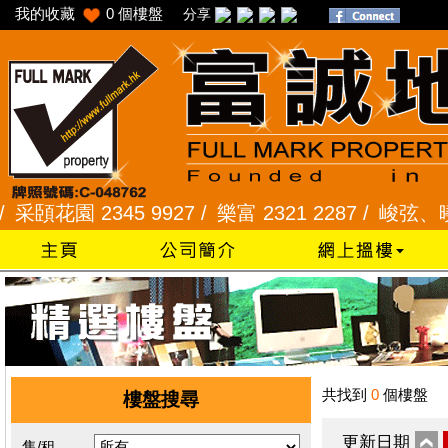
我的收藏
0
個樓盤
分享
花園 2345 9927 /
樂富 2321 2287 /
峻弦、曉暉花園 
共找到
0
個樓盤
樓盤搜尋
更新日期
售/租