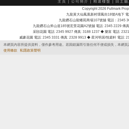
主頁
|
公司簡介
|
精選樓盤
|
田土廳
Copyright 2026 Fullmark 
九龍黃大仙鳳凰新村環鳳街18號A地下 電話：232
九龍鑽石山龍蟠苑商場107號舖 電話：2345 303
九龍鑽石山斧山道185號宏景花園A2號舖 電話: 2345 2229 傳真: 
采頣花園 電話: 2345 9927 傳真: 3188 1237 ◆ 樂富 電話: 2321 
威豪花園 電話: 2345 3331 傳真: 2328 9913 ◆ 星河明居/悅庭軒 電話: 2116
本網頁內容所提供資料，僅作參考用途。若因錯漏而引致任何不便或損失，本網頁
使用條款
私隱政策聲明