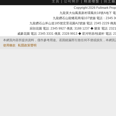
主頁
|
公司簡介
|
精選樓盤
|
田土廳
Copyright 2026 Fullmark 
九龍黃大仙鳳凰新村環鳳街18號A地下 電話：232
九龍鑽石山龍蟠苑商場107號舖 電話：2345 303
九龍鑽石山斧山道185號宏景花園A2號舖 電話: 2345 2229 傳真: 
采頣花園 電話: 2345 9927 傳真: 3188 1237 ◆ 樂富 電話: 2321 
威豪花園 電話: 2345 3331 傳真: 2328 9913 ◆ 星河明居/悅庭軒 電話: 2116
本網頁內容所提供資料，僅作參考用途。若因錯漏而引致任何不便或損失，本網頁
使用條款
私隱政策聲明