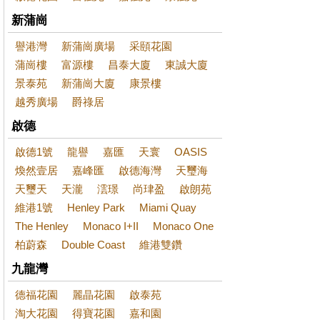
新蒲崗
譽港灣
新蒲崗廣場
采頤花園
蒲崗樓
富源樓
昌泰大廈
東誠大廈
景泰苑
新蒲崗大廈
康景樓
越秀廣場
爵祿居
啟德
啟德1號
龍譽
嘉匯
天寰
OASIS
煥然壹居
嘉峰匯
啟德海灣
天璽海
天璽天
天瀧
澐璟
尚珒盈
啟朗苑
維港1號
Henley Park
Miami Quay
The Henley
Monaco I+II
Monaco One
柏蔚森
Double Coast
維港雙鑽
九龍灣
德福花園
麗晶花園
啟泰苑
淘大花園
得寶花園
嘉和園