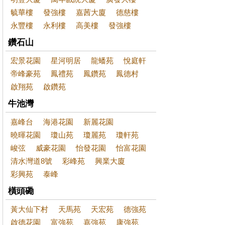
毓華樓
發強樓
嘉茜大廈
德慈樓
永豐樓
永利樓
高美樓
發強樓
鑽石山
宏景花園
星河明居
龍蟠苑
悅庭軒
帝峰豪苑
鳳禮苑
鳳鑽苑
鳳德村
啟翔苑
啟鑽苑
牛池灣
嘉峰台
海港花園
新麗花園
曉暉花園
瓊山苑
瓊麗苑
瓊軒苑
峻弦
威豪花園
怡發花園
怡富花園
清水灣道8號
彩峰苑
興業大廈
彩興苑
泰峰
橫頭磡
黃大仙下村
天馬苑
天宏苑
德強苑
啟德花園
富強苑
嘉強苑
康強苑