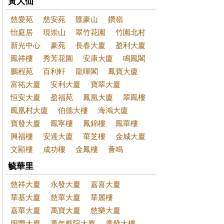
黃大仙
慈愛苑
慈安苑
匯豪山
鑽嶺
怡庭居
現崇山
翠竹花園
竹園北村
新光中心
豪苑
長春大廈
盈利大廈
鳳祥樓
秀芳花園
安康大廈
鳴鳳閣
鵬程苑
百利軒
龍暉閣
鳳寶大廈
富祐大廈
安利大廈
寶翠大廈
恒安大廈
盈福苑
鳳凰大廈
翠鳳樓
鳳凰村大廈
伯德大樓
海鴻大廈
寶發大廈
鳳寧樓
鳳錦樓
鳳華樓
興福樓
安達大廈
華芝樓
金城大廈
文顯樓
成功樓
金鳳樓
薈鳴
毓華里
慈祥大廈
永發大廈
嘉喜大廈
華基大廈
慈華大廈
華麗樓
嘉華大廈
萬寶大廈
慈樂大廈
明豐大廈
萬年戲院大廈
廣發大樓