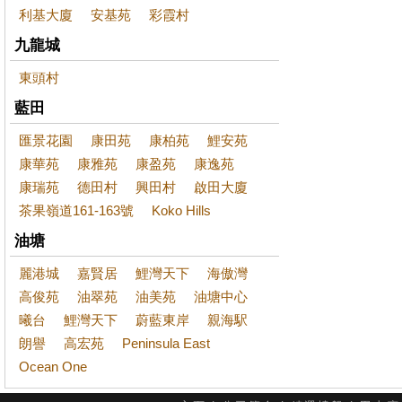
利基大廈
安基苑
彩霞村
九龍城
東頭村
藍田
匯景花園
康田苑
康柏苑
鯉安苑
康華苑
康雅苑
康盈苑
康逸苑
康瑞苑
德田村
興田村
啟田大廈
茶果嶺道161-163號
Koko Hills
油塘
麗港城
嘉賢居
鯉灣天下
海傲灣
高俊苑
油翠苑
油美苑
油塘中心
曦台
鯉灣天下
蔚藍東岸
親海駅
朗譽
高宏苑
Peninsula East
Ocean One