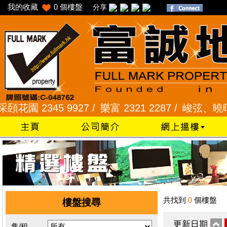
我的收藏
0
個樓盤
分享
園 2345 9927 /
樂富 2321 2287 /
峻弦、曉暉花園 2
共找到
0
個樓盤
樓盤搜尋
更新日期
售/租