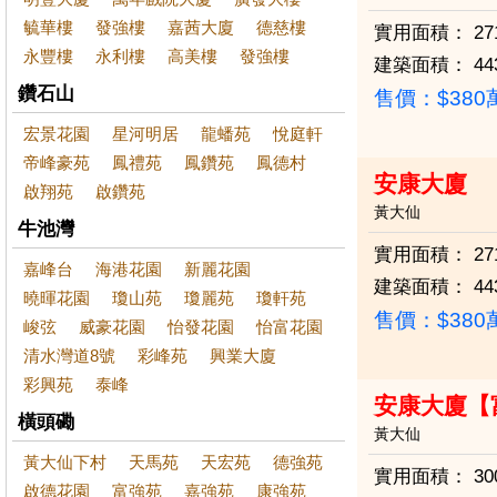
毓華樓
發強樓
嘉茜大廈
德慈樓
實用面積：
27
永豐樓
永利樓
高美樓
發強樓
建築面積：
44
鑽石山
售價：
$38
宏景花園
星河明居
龍蟠苑
悅庭軒
帝峰豪苑
鳳禮苑
鳳鑽苑
鳳德村
安康大廈
啟翔苑
啟鑽苑
黃大仙
牛池灣
實用面積：
27
嘉峰台
海港花園
新麗花園
建築面積：
44
曉暉花園
瓊山苑
瓊麗苑
瓊軒苑
售價：
$38
峻弦
威豪花園
怡發花園
怡富花園
清水灣道8號
彩峰苑
興業大廈
彩興苑
泰峰
安康大廈【
橫頭磡
黃大仙
黃大仙下村
天馬苑
天宏苑
德強苑
實用面積：
30
啟德花園
富強苑
嘉強苑
康強苑