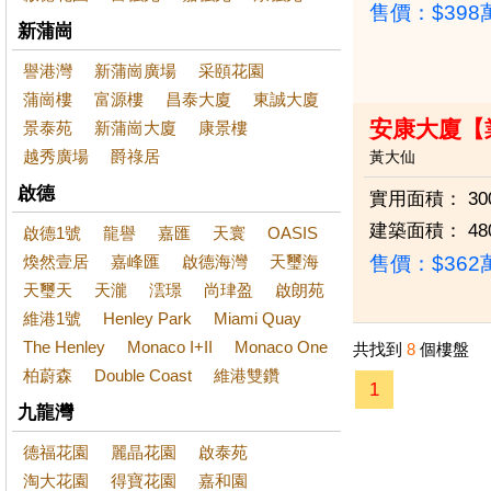
售價：
$39
新蒲崗
譽港灣
新蒲崗廣場
采頤花園
蒲崗樓
富源樓
昌泰大廈
東誠大廈
安康大廈【
景泰苑
新蒲崗大廈
康景樓
越秀廣場
爵祿居
黃大仙
啟德
實用面積：
30
建築面積：
48
啟德1號
龍譽
嘉匯
天寰
OASIS
煥然壹居
嘉峰匯
啟德海灣
天璽海
售價：
$36
天璽天
天瀧
澐璟
尚珒盈
啟朗苑
維港1號
Henley Park
Miami Quay
The Henley
Monaco I+II
Monaco One
共找到
8
個樓盤
柏蔚森
Double Coast
維港雙鑽
1
九龍灣
德福花園
麗晶花園
啟泰苑
淘大花園
得寶花園
嘉和園