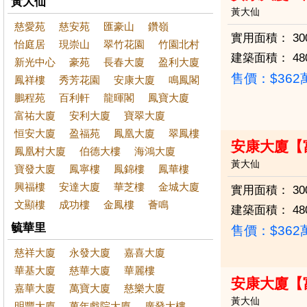
黃大仙
黃大仙
慈愛苑
慈安苑
匯豪山
鑽嶺
實用面積：
30
怡庭居
現崇山
翠竹花園
竹園北村
建築面積：
48
新光中心
豪苑
長春大廈
盈利大廈
售價：
$36
鳳祥樓
秀芳花園
安康大廈
鳴鳳閣
鵬程苑
百利軒
龍暉閣
鳳寶大廈
富祐大廈
安利大廈
寶翠大廈
恒安大廈
盈福苑
鳳凰大廈
翠鳳樓
安康大廈【
鳳凰村大廈
伯德大樓
海鴻大廈
黃大仙
寶發大廈
鳳寧樓
鳳錦樓
鳳華樓
興福樓
安達大廈
華芝樓
金城大廈
實用面積：
30
文顯樓
成功樓
金鳳樓
薈鳴
建築面積：
48
毓華里
售價：
$36
慈祥大廈
永發大廈
嘉喜大廈
華基大廈
慈華大廈
華麗樓
安康大廈【
嘉華大廈
萬寶大廈
慈樂大廈
黃大仙
明豐大廈
萬年戲院大廈
廣發大樓