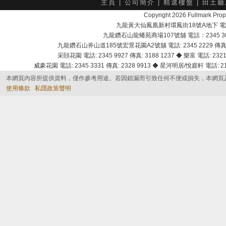
主頁
|
公司簡介
|
精選樓盤
|
田土廳
Copyright 2026 Fullmark 
九龍黃大仙鳳凰新村環鳳街18號A地下 電話：232
九龍鑽石山龍蟠苑商場107號舖 電話：2345 303
九龍鑽石山斧山道185號宏景花園A2號舖 電話: 2345 2229 傳真: 
采頣花園 電話: 2345 9927 傳真: 3188 1237 ◆ 樂富 電話: 2321 
威豪花園 電話: 2345 3331 傳真: 2328 9913 ◆ 星河明居/悅庭軒 電話: 2116
本網頁內容所提供資料，僅作參考用途。若因錯漏而引致任何不便或損失，本網頁
使用條款
私隱政策聲明