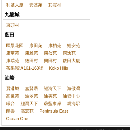
利基大廈
安基苑
彩霞村
九龍城
東頭村
藍田
匯景花園
康田苑
康柏苑
鯉安苑
康華苑
康雅苑
康盈苑
康逸苑
康瑞苑
德田村
興田村
啟田大廈
茶果嶺道161-163號
Koko Hills
油塘
麗港城
嘉賢居
鯉灣天下
海傲灣
高俊苑
油翠苑
油美苑
油塘中心
曦台
鯉灣天下
蔚藍東岸
親海駅
朗譽
高宏苑
Peninsula East
Ocean One