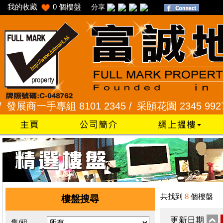
我的收藏
0
個樓盤
分享
商一手專組 8101 2345 /
采頣花園 2345 9927 /
樂
共找到
8
個樓盤
樓盤搜尋
更新日期
售/租