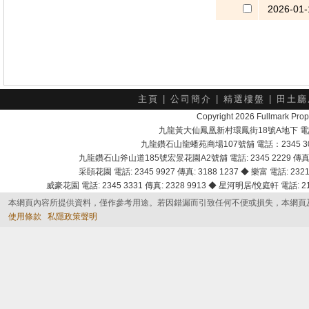
2026-01-
主頁
|
公司簡介
|
精選樓盤
|
田土廳
Copyright 2026 Fullmark 
九龍黃大仙鳳凰新村環鳳街18號A地下 電話：232
九龍鑽石山龍蟠苑商場107號舖 電話：2345 303
九龍鑽石山斧山道185號宏景花園A2號舖 電話: 2345 2229 傳真: 
采頣花園 電話: 2345 9927 傳真: 3188 1237 ◆ 樂富 電話: 2321 
威豪花園 電話: 2345 3331 傳真: 2328 9913 ◆ 星河明居/悅庭軒 電話: 2116
本網頁內容所提供資料，僅作參考用途。若因錯漏而引致任何不便或損失，本網頁
使用條款
私隱政策聲明