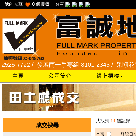
我的收藏
0
個樓盤
分享
 7722 /
發展商一手專組 8101 2345 /
采頣花園 234
共找到
14
個記錄
成交搜尋
登記日
全選