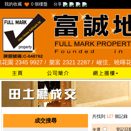
我的收藏
0
個樓盤
分享
2345 9927 /
樂富 2321 2287 /
峻弦、曉暉花園 234
共找到
127
個記錄
成交搜尋
登記日
全選