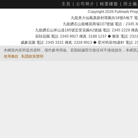
主頁
|
公司簡介
|
精選樓盤
|
田土廳
Copyright 2026 Fullmark 
九龍黃大仙鳳凰新村環鳳街18號A地下 電話：232
九龍鑽石山龍蟠苑商場107號舖 電話：2345 303
九龍鑽石山斧山道185號宏景花園A2號舖 電話: 2345 2229 傳真: 
采頣花園 電話: 2345 9927 傳真: 3188 1237 ◆ 樂富 電話: 2321 
威豪花園 電話: 2345 3331 傳真: 2328 9913 ◆ 星河明居/悅庭軒 電話: 2116
本網頁內容所提供資料，僅作參考用途。若因錯漏而引致任何不便或損失，本網頁
使用條款
私隱政策聲明