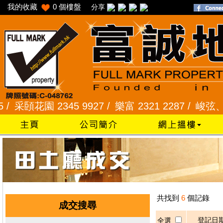
我的收藏
0
個樓盤
分享
采頣花園 2345 9927 /
樂富 2321 2287 /
峻弦、曉暉花
共找到
6
個記錄
成交搜尋
登記日
全選