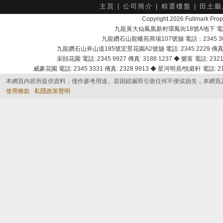
主頁
|
公司簡介
|
精選樓盤
|
田土廳
Copyright 2026 Fullmark 
九龍黃大仙鳳凰新村環鳳街18號A地下 電話：232
九龍鑽石山龍蟠苑商場107號舖 電話：2345 303
九龍鑽石山斧山道185號宏景花園A2號舖 電話: 2345 2229 傳真: 
采頣花園 電話: 2345 9927 傳真: 3188 1237 ◆ 樂富 電話: 2321 
威豪花園 電話: 2345 3331 傳真: 2328 9913 ◆ 星河明居/悅庭軒 電話: 2116
本網頁內容所提供資料，僅作參考用途。若因錯漏而引致任何不便或損失，本網頁
使用條款
私隱政策聲明