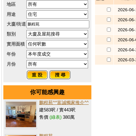
地區
2026-06-
用途
2026-06-
大廈/街道
2026-06-
類別
2026-06-
實用面積
2026-04-
年份
2026-03-
月份
你可能感興趣
鵬程苑^^富誠獨家推介^^
建583呎 / 實443呎
售價
(綠表)
380萬
鵬程苑