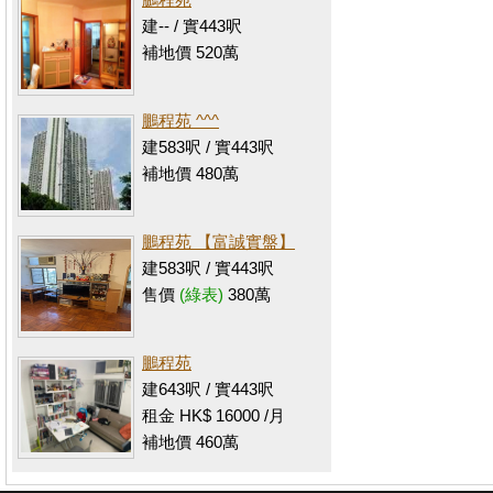
建-- / 實443呎
補地價 520萬
鵬程苑 ^^^
建583呎 / 實443呎
補地價 480萬
鵬程苑 【富誠實盤】
建583呎 / 實443呎
售價
(綠表)
380萬
鵬程苑
建643呎 / 實443呎
租金 HK$ 16000 /月
補地價 460萬