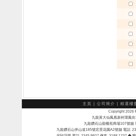
主頁
|
公司簡介
|
精選樓
Copyright 202
九龍黃大仙鳳凰新村環鳳街18號A
九龍鑽石山龍蟠苑商場107號舖 電話：
九龍鑽石山斧山道185號宏景花園A2號舖 電話: 2345 
采頣花園 電話: 2345 9927 傳真: 3188 1237 ◆ 樂