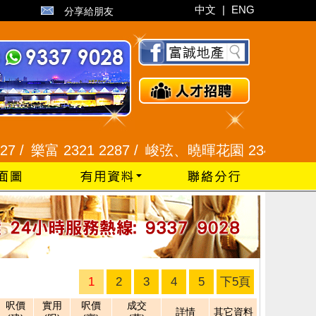
中文
|
ENG
分享給朋友
/
樂富 2321 2287 /
峻弦、曉暉花園 2345 1286 /
1
2
3
4
5
下5頁
呎價
實用
呎價
成交
詳情
其它資料