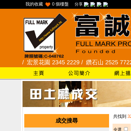
我的收藏
0
個樓盤
分享
688 /
宏景花園 2345 2229 /
鑽石山 2525 7722 /
共找到
3
成交搜尋
全選