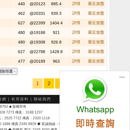
詳情
最近放盤
440
@20123
885.4
詳情
最近放盤
462
@20331
939.3
詳情
最近放盤
627
@22399
1404.4
詳情
最近放盤
480
@19188
921
詳情
最近放盤
480
@19308
926.8
詳情
最近放盤
627
@22788
1428.8
詳情
最近放盤
477
@20189
963
1
2
3
4
5
下5頁
校網
|
有用資料
|
聯絡我們
-048762 ◆ 版權所有
7273 傳真：3188 1237
25 7722 傳真：2320 1116
8 傳真:2345 9929 ◆ 富誠熱線：9337 9028
929 ◆ 龍蟠苑 電話: 2345 3030 傳真: 2345 3737