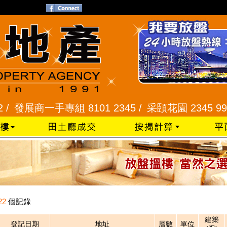
發展商一手專組 8101 2345 /
采頣花園 2345 9927 
22
個記錄
建築
登記日期
地址
層數
單位