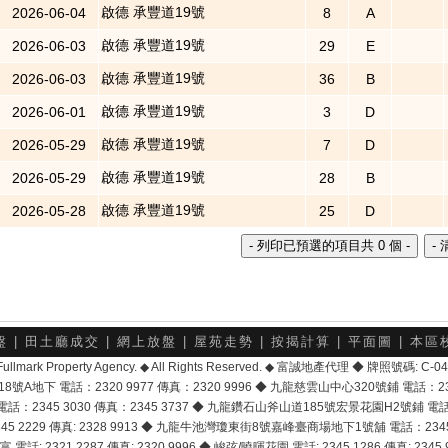
啟德 承豐道19號
2026-06-04
8
A
啟德 承豐道19號
2026-06-03
29
E
啟德 承豐道19號
2026-06-03
36
B
啟德 承豐道19號
2026-06-01
3
D
啟德 承豐道19號
2026-05-29
7
D
啟德 承豐道19號
2026-05-29
28
B
啟德 承豐道19號
2026-05-28
25
D
盤
|
田土廳成交
|
網上放盤
|
屋苑走勢
|
按揭計算
|
平面圖
|
本區
6 Fullmark Property Agency. ◆ All Rights Reserved. ◆ 富誠地產代理 ◆ 牌照號碼: C
地下 電話：2320 9977 傳真：2320 9996 ◆ 九龍慈雲山中心320號鋪 電話：2328 
2345 3030 傳真：2345 3737 ◆ 九龍鑽石山斧山道185號宏景花園H2號鋪 電話：25
2229 傳真: 2328 9913 ◆ 九龍牛池灣瓊東街8號嘉峰臺商場地下1號舖 電話：2345 168
富 電話: 2321 2287 傳真: 2320 9996 ◆ 峻弦/曉暉花園 電話: 2345 1286 傳真: 2345 9