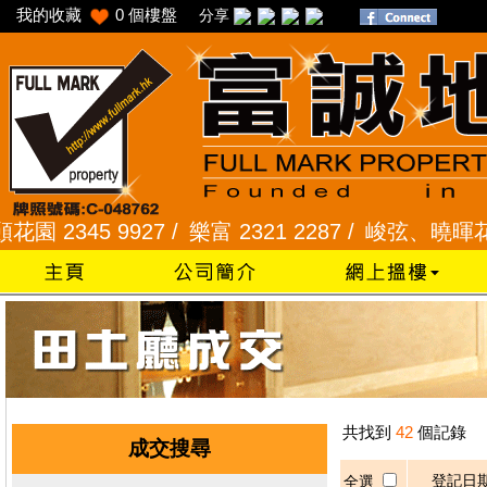
我的收藏
0
個樓盤
分享
2345 9927 /
樂富 2321 2287 /
峻弦、曉暉花園 23
共找到
42
個記錄
成交搜尋
登記日
全選