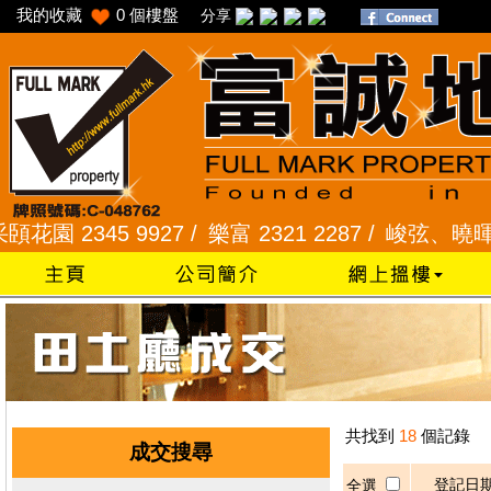
我的收藏
0
個樓盤
分享
 2345 9927 /
樂富 2321 2287 /
峻弦、曉暉花園 2
共找到
18
個記錄
成交搜尋
登記日
全選