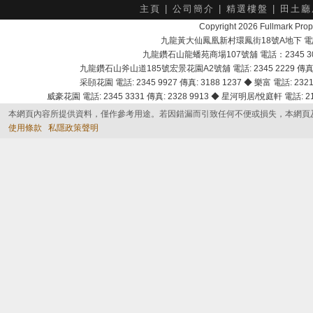
主頁
|
公司簡介
|
精選樓盤
|
田土廳
Copyright 2026 Fullmark 
九龍黃大仙鳳凰新村環鳳街18號A地下 電話：232
九龍鑽石山龍蟠苑商場107號舖 電話：2345 303
九龍鑽石山斧山道185號宏景花園A2號舖 電話: 2345 2229 傳真: 
采頣花園 電話: 2345 9927 傳真: 3188 1237 ◆ 樂富 電話: 2321 
威豪花園 電話: 2345 3331 傳真: 2328 9913 ◆ 星河明居/悅庭軒 電話: 2116
本網頁內容所提供資料，僅作參考用途。若因錯漏而引致任何不便或損失，本網頁
使用條款
私隱政策聲明