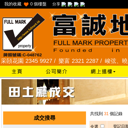
我的收藏
0
個樓盤
分享
花園 2345 9927 /
樂富 2321 2287 /
峻弦、曉暉花園 
共找到
31
個記錄
成交搜尋
登記日
全選