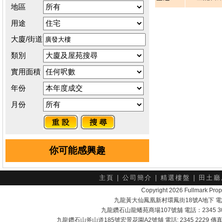
地區
用途
大廈/街道
類別
實用面積
年份
月份
你可能感興趣
主頁
|
公司簡介
|
精選樓盤
|
田土廳
Copyright 2026 Fullmark 
九龍黃大仙鳳凰新村環鳳街18號A地下 電話：232
九龍鑽石山龍蟠苑商場107號舖 電話：2345 303
九龍鑽石山斧山道185號宏景花園A2號舖 電話: 2345 2229 傳真: 