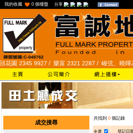
我的收藏
0
個樓盤
分享
 2345 9927 /
樂富 2321 2287 /
峻弦、曉暉花園 23
共找到
0
個記錄
成交搜尋
登記日
全選