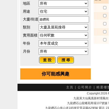
地區
用途
大廈/街道
類別
實用面積
年份
月份
你可能感興趣
主頁
|
公司簡介
|
精選樓
Copyright 202
九龍黃大仙鳳凰新村環鳳街18號A
九龍鑽石山龍蟠苑商場107號舖 電話：
九龍鑽石山斧山道185號宏景花園A2號舖 電話: 2345 