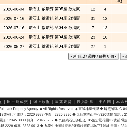
(呎)
鑽石山 啟鑽苑 第05座 啟湖閣
2026-08-04
12
4
鑽石山 啟鑽苑 第04座 啟濤閣
2026-07-16
31
12
鑽石山 啟鑽苑 第04座 啟濤閣
2026-07-16
7
13
鑽石山 啟鑽苑 第04座 啟濤閣
2026-06-24
23
18
鑽石山 啟鑽苑 第04座 啟濤閣
2026-05-27
27
1
盤
|
田土廳成交
|
網上放盤
|
屋苑走勢
|
按揭計算
|
平面圖
|
本區
6 Fullmark Property Agency. ◆ All Rights Reserved. ◆ 富誠地產代理 ◆ 牌照號碼: C
地下 電話：2320 9977 傳真：2320 9996 ◆ 九龍慈雲山中心320號鋪 電話：2328 
2345 3030 傳真：2345 3737 ◆ 九龍鑽石山斧山道185號宏景花園H2號鋪 電話：25
2229 傳真: 2328 9913 ◆ 九龍牛池灣瓊東街8號嘉峰臺商場地下1號舖 電話：2345 168