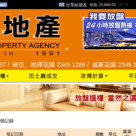
分享給朋友
恒指:
25,668.03
137.75
 /
峻弦、曉暉花園 2345 1286 /
威豪花園 2345 333
個記錄
建築
登記日期
地址
層數
單位