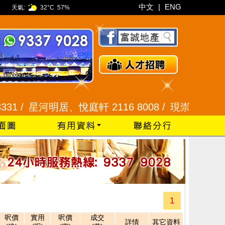
中文
|
ENG
天氣:
32°C
57%
1 /
星河明居、悅庭軒 2116 8008 /
現崇山、譽港灣 2
1
呎價
實用
呎價
成交
詳情
其它資料