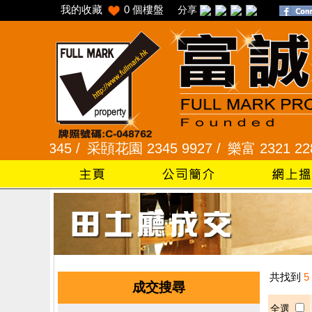
我的收藏
0
個樓盤
分享
1 2345 /
采頣花園 2345 9927 /
樂富 2321 2287
共找到
5
成交搜尋
全選