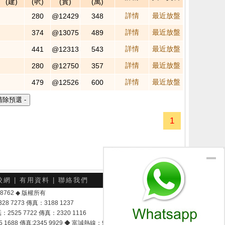
(建)
(呎)
(實)
(萬)
詳情
最近放盤
280
@12429
348
詳情
最近放盤
374
@13075
489
詳情
最近放盤
441
@12313
543
詳情
最近放盤
280
@12750
357
詳情
最近放盤
479
@12526
600
1
校網
|
有用資料
|
聯絡我們
-048762 ◆ 版權所有
7273 傳真：3188 1237
25 7722 傳真：2320 1116
8 傳真:2345 9929 ◆ 富誠熱線：9337 9028