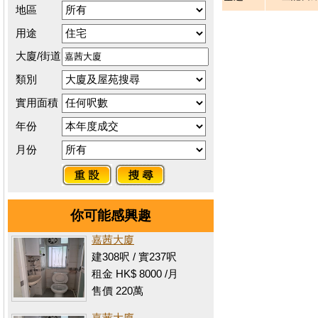
地區
用途
大廈/街道
類別
實用面積
年份
月份
你可能感興趣
嘉茜大廈
建308呎 / 實237呎
租金 HK$ 8000 /月
售價 220萬
嘉茜大廈