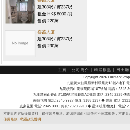
建308呎 / 實237呎
租金 HK$ 8000 /月
售價 220萬
嘉茜大廈
建308呎 / 實237呎
售價 230萬
主頁
|
公司簡介
|
精選樓盤
|
田土廳
Copyright 2026 Fullmark 
九龍黃大仙鳳凰新村環鳳街18號A地下 電話：232
九龍鑽石山龍蟠苑商場107號舖 電話：2345 303
九龍鑽石山斧山道185號宏景花園A2號舖 電話: 2345 2229 傳真: 
采頣花園 電話: 2345 9927 傳真: 3188 1237 ◆ 樂富 電話: 2321 
威豪花園 電話: 2345 3331 傳真: 2328 9913 ◆ 星河明居/悅庭軒 電話: 2116
本網頁內容所提供資料，僅作參考用途。若因錯漏而引致任何不便或損失，本網頁
使用條款
私隱政策聲明