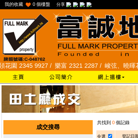
我的收藏
0
個樓盤
分享
 2345 9927 /
樂富 2321 2287 /
峻弦、曉暉花園 23
共找到
0
個記錄
成交搜尋
登記日
全選