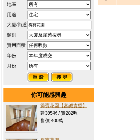
地區
用途
大廈/街道
類別
實用面積
年份
月份
你可能感興趣
得寶花園【富誠實盤】
建395呎 / 實282呎
售價 400萬
得寶花園