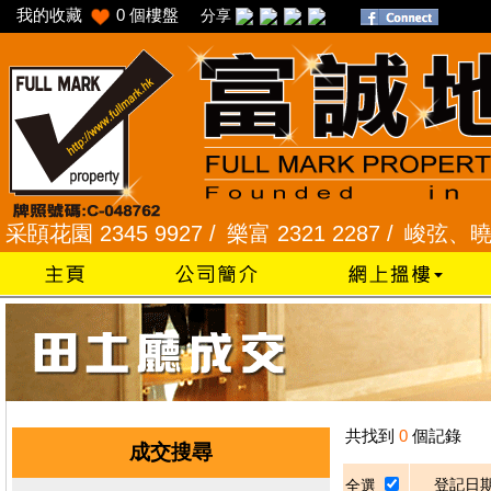
我的收藏
0
個樓盤
分享
花園 2345 9927 /
樂富 2321 2287 /
峻弦、曉暉花園 
共找到
0
個記錄
成交搜尋
登記日
全選