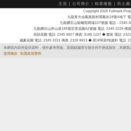
主頁
|
公司簡介
|
精選樓盤
|
田土廳
Copyright 2026 Fullmark 
九龍黃大仙鳳凰新村環鳳街18號A地下 電話：232
九龍鑽石山龍蟠苑商場107號舖 電話：2345 303
九龍鑽石山斧山道185號宏景花園A2號舖 電話: 2345 2229 傳真: 
采頣花園 電話: 2345 9927 傳真: 3188 1237 ◆ 樂富 電話: 2321 
威豪花園 電話: 2345 3331 傳真: 2328 9913 ◆ 星河明居/悅庭軒 電話: 2116
本網頁內容所提供資料，僅作參考用途。若因錯漏而引致任何不便或損失，本網頁
使用條款
私隱政策聲明