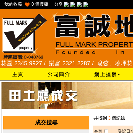
我的收藏
0
個樓盤
分享
345 9927 /
樂富 2321 2287 /
峻弦、曉暉花園 234
共找到
3
個記錄
成交搜尋
登記日
全選