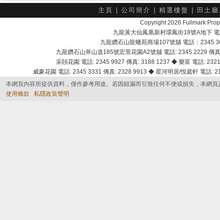
主頁
|
公司簡介
|
精選樓盤
|
田土廳
Copyright 2026 Fullmark 
九龍黃大仙鳳凰新村環鳳街18號A地下 電話：232
九龍鑽石山龍蟠苑商場107號舖 電話：2345 303
九龍鑽石山斧山道185號宏景花園A2號舖 電話: 2345 2229 傳真: 
采頣花園 電話: 2345 9927 傳真: 3188 1237 ◆ 樂富 電話: 2321 
威豪花園 電話: 2345 3331 傳真: 2328 9913 ◆ 星河明居/悅庭軒 電話: 2116
本網頁內容所提供資料，僅作參考用途。若因錯漏而引致任何不便或損失，本網頁
使用條款
私隱政策聲明