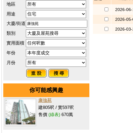
地區
2026-06-
用途
2026-05-
大廈/街道
2026-03-
類別
實用面積
年份
月份
你可能感興趣
康強苑
建805呎 / 實597呎
售價
(綠表)
670萬