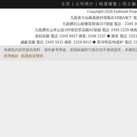
主頁
|
公司簡介
|
精選樓盤
|
田土廳
Copyright 2026 Fullmark 
九龍黃大仙鳳凰新村環鳳街18號A地下 電話：232
九龍鑽石山龍蟠苑商場107號舖 電話：2345 303
九龍鑽石山斧山道185號宏景花園A2號舖 電話: 2345 2229 傳真: 
采頣花園 電話: 2345 9927 傳真: 3188 1237 ◆ 樂富 電話: 2321 
威豪花園 電話: 2345 3331 傳真: 2328 9913 ◆ 星河明居/悅庭軒 電話: 2116
本網頁內容所提供資料，僅作參考用途。若因錯漏而引致任何不便或損失，本網頁
使用條款
私隱政策聲明