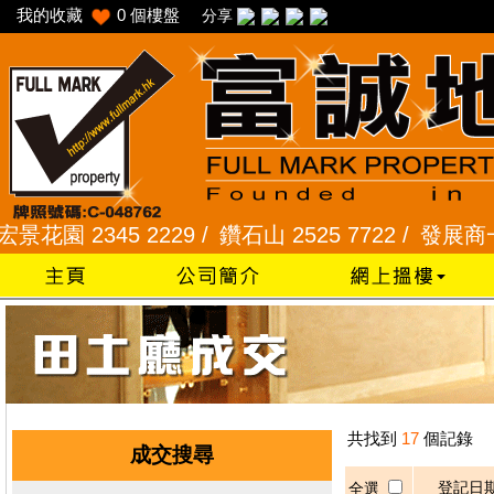
我的收藏
0
個樓盤
分享
園 2345 2229 /
鑽石山 2525 7722 /
發展商一手專組
共找到
17
個記錄
成交搜尋
登記日
全選