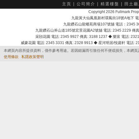
主頁
|
公司簡介
|
精選樓盤
|
田土廳
Copyright 2026 Fullmark 
九龍黃大仙鳳凰新村環鳳街18號A地下 電話：232
九龍鑽石山龍蟠苑商場107號舖 電話：2345 303
九龍鑽石山斧山道185號宏景花園A2號舖 電話: 2345 2229 傳真: 
采頣花園 電話: 2345 9927 傳真: 3188 1237 ◆ 樂富 電話: 2321 
威豪花園 電話: 2345 3331 傳真: 2328 9913 ◆ 星河明居/悅庭軒 電話: 2116
本網頁內容所提供資料，僅作參考用途。若因錯漏而引致任何不便或損失，本網頁
使用條款
私隱政策聲明