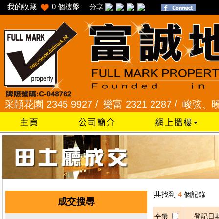
我的收藏
0
個樓盤
分享
花園 2345 9927 /
樂富 2321 2287 /
峻弦、曉暉花園 
共找到
4
個記錄
成交搜尋
登記日
全選