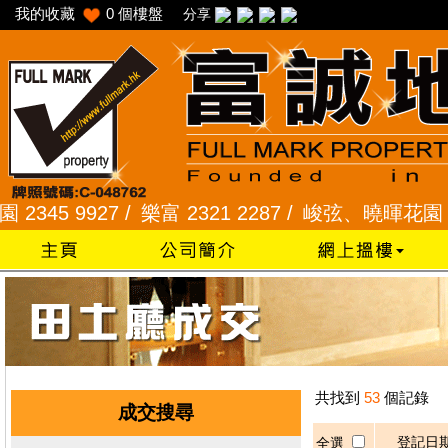
我的收藏
0
個樓盤
分享
5 9927 /
樂富 2321 2287 /
峻弦、曉暉花園 2345 
共找到
53
個記錄
成交搜尋
登記日
全選