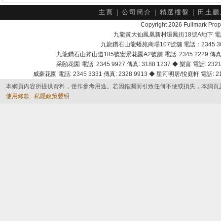
主頁
|
公司簡介
|
精選樓盤
|
田土廳
Copyright 2026 Fullmark 
九龍黃大仙鳳凰新村環鳳街18號A地下 電話：232
九龍鑽石山龍蟠苑商場107號舖 電話：2345 303
九龍鑽石山斧山道185號宏景花園A2號舖 電話: 2345 2229 傳真: 
采頣花園 電話: 2345 9927 傳真: 3188 1237 ◆ 樂富 電話: 2321 
威豪花園 電話: 2345 3331 傳真: 2328 9913 ◆ 星河明居/悅庭軒 電話: 2116
本網頁內容所提供資料，僅作參考用途。若因錯漏而引致任何不便或損失，本網頁
使用條款
私隱政策聲明