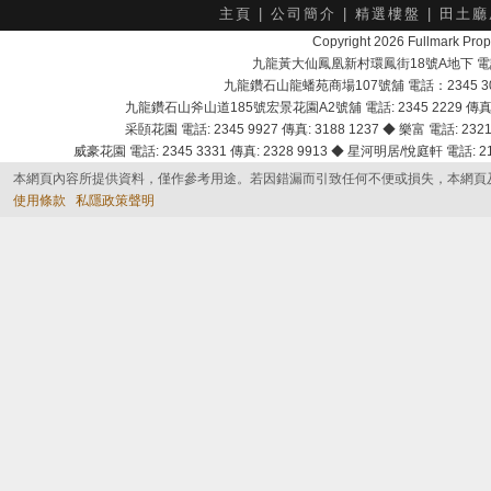
主頁
|
公司簡介
|
精選樓盤
|
田土廳
Copyright 2026 Fullmark 
九龍黃大仙鳳凰新村環鳳街18號A地下 電話：232
九龍鑽石山龍蟠苑商場107號舖 電話：2345 303
九龍鑽石山斧山道185號宏景花園A2號舖 電話: 2345 2229 傳真: 
采頣花園 電話: 2345 9927 傳真: 3188 1237 ◆ 樂富 電話: 2321 
威豪花園 電話: 2345 3331 傳真: 2328 9913 ◆ 星河明居/悅庭軒 電話: 2116
本網頁內容所提供資料，僅作參考用途。若因錯漏而引致任何不便或損失，本網頁
使用條款
私隱政策聲明