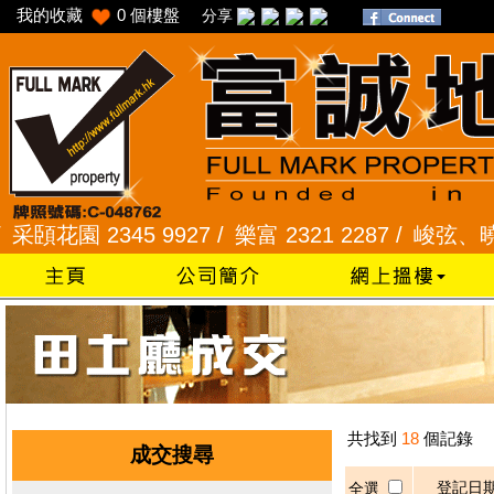
我的收藏
0
個樓盤
分享
花園 2345 9927 /
樂富 2321 2287 /
峻弦、曉暉花園 
共找到
18
個記錄
成交搜尋
登記日
全選