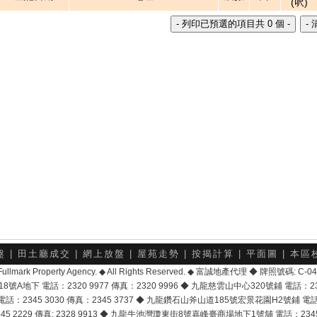
(呎)
盤
|
田土廳成交
|
網上放盤
|
屋苑走勢
|
按揭計算
|
平面圖
|
本區
6 Fullmark Property Agency. ◆ All Rights Reserved. ◆ 富誠地產代理 ◆ 牌照號碼: C
地下 電話：2320 9977 傳真：2320 9996 ◆ 九龍慈雲山中心320號鋪 電話：2328 
2345 3030 傳真：2345 3737 ◆ 九龍鑽石山斧山道185號宏景花園H2號鋪 電話：25
2229 傳真: 2328 9913 ◆ 九龍牛池灣瓊東街8號嘉峰臺商場地下1號舖 電話：2345 168