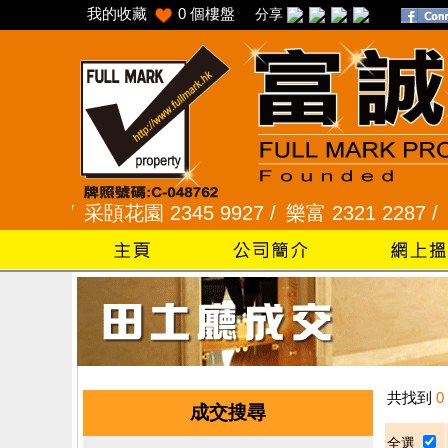
我的收藏
0
個樓盤
分享
345 /
采頣花園 2345 9927 /
樂富 2321 2287 /
峻
共找到
0
成交搜尋
全選