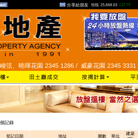
分享給朋友
恒指:
25,668.03
137.75
弦、曉暉花園 2345 1286 /
威豪花園 2345 3331 /
個記錄
建築
登記日期
地址
層數
單位