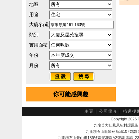
地區
用途
大廈/街道
類別
實用面積
年份
月份
你可能感興趣
主頁
|
公司簡介
|
精選樓
Copyright 202
九龍黃大仙鳳凰新村環鳳街18號A
九龍鑽石山龍蟠苑商場107號舖 電話：
九龍鑽石山斧山道185號宏景花園A2號舖 電話: 2345 