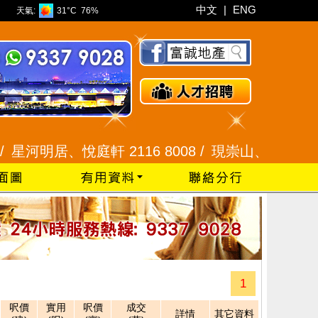
中文
|
ENG
天氣:
31°C
76%
星河明居、悅庭軒 2116 8008 /
現崇山、譽港灣 2345
1
呎價
實用
呎價
成交
詳情
其它資料