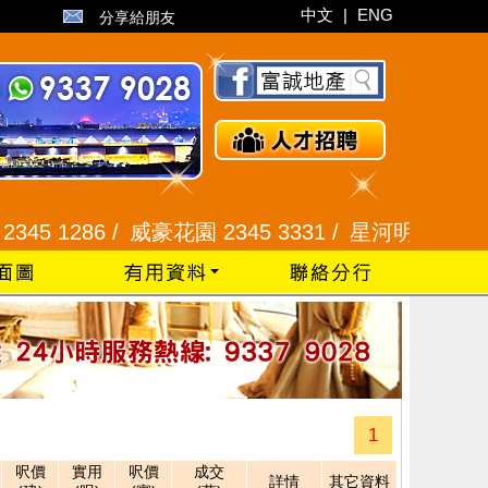
中文
|
ENG
分享給朋友
 1286 /
威豪花園 2345 3331 /
星河明居、悅庭軒 21
1
呎價
實用
呎價
成交
詳情
其它資料