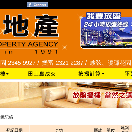
45 9927 /
樂富 2321 2287 /
峻弦、曉暉花園 2345
個記錄
建築
登記日期
地址
層數
單位