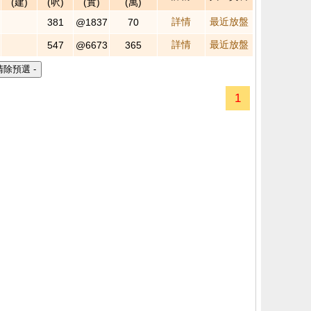
(建)
(呎)
(實)
(萬)
詳情
最近放盤
381
@1837
70
詳情
最近放盤
547
@6673
365
1