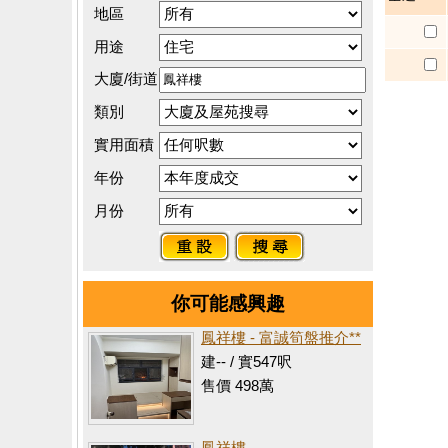
地區
用途
大廈/街道
類別
實用面積
年份
月份
你可能感興趣
鳳祥樓 - 富誠筍盤推介**
建-- / 實547呎
售價 498萬
鳳祥樓