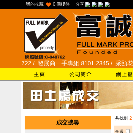
我的收藏
0
個樓盤
分享
5 7722 /
發展商一手專組 8101 2345 /
采頣花園 23
共找到
2
成交搜尋
全選