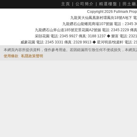
主頁
|
公司簡介
|
精選樓盤
|
田土廳
Copyright 2026 Fullmark 
九龍黃大仙鳳凰新村環鳳街18號A地下 電話：232
九龍鑽石山龍蟠苑商場107號舖 電話：2345 303
九龍鑽石山斧山道185號宏景花園A2號舖 電話: 2345 2229 傳真: 
采頣花園 電話: 2345 9927 傳真: 3188 1237 ◆ 樂富 電話: 2321 
威豪花園 電話: 2345 3331 傳真: 2328 9913 ◆ 星河明居/悅庭軒 電話: 2116
本網頁內容所提供資料，僅作參考用途。若因錯漏而引致任何不便或損失，本網頁
使用條款
私隱政策聲明