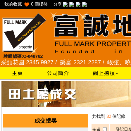
我的收藏
0
個樓盤
分享
花園 2345 9927 /
樂富 2321 2287 /
峻弦、曉暉花園 
共找到
32
個記錄
成交搜尋
登記日
全選