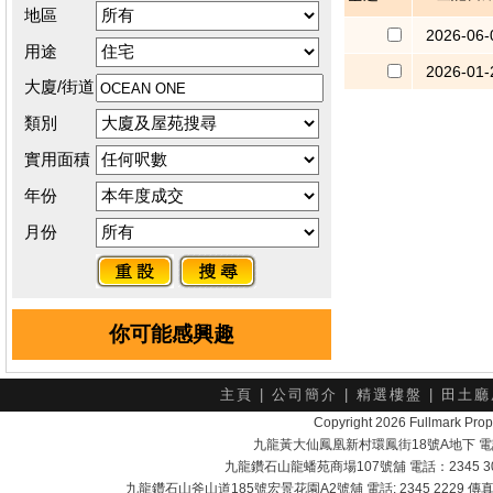
地區
2026-06-
用途
2026-01-
大廈/街道
類別
實用面積
年份
月份
你可能感興趣
主頁
|
公司簡介
|
精選樓盤
|
田土廳
Copyright 2026 Fullmark 
九龍黃大仙鳳凰新村環鳳街18號A地下 電話：232
九龍鑽石山龍蟠苑商場107號舖 電話：2345 303
九龍鑽石山斧山道185號宏景花園A2號舖 電話: 2345 2229 傳真: 