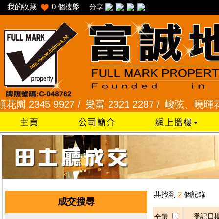
我的收藏
0
個樓盤
分享
2345 9927 /
樂富 2321 2287 /
峻弦、曉暉花園 23
共找到
2
個記錄
成交搜尋
登記日
全選