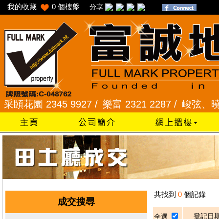
我的收藏
0
個樓盤
分享
頣花園 2345 9927 /
樂富 2321 2287 /
峻弦、曉暉花園
共找到
0
個記錄
成交搜尋
登記日
全選