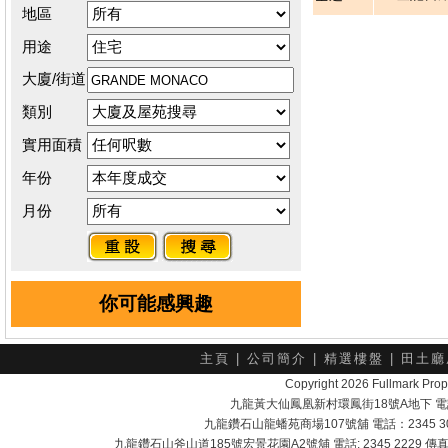
地區
用途
大廈/街道
類別
實用面積
年份
月份
你可能感興趣
主頁
|
公司簡介
|
精選樓盤
|
田土廳
Copyright 2026 Fullmark 
九龍黃大仙鳳凰新村環鳳街18號A地下 電話：232
九龍鑽石山龍蟠苑商場107號舖 電話：2345 303
九龍鑽石山斧山道185號宏景花園A2號舖 電話: 2345 2229 傳真: 