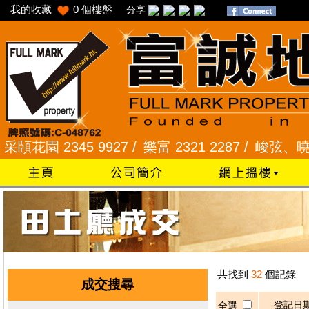
我的收藏
0
個樓盤
分享
花園 2345 9927 /
樂富 2321 2287 /
峻弦、曉暉花園 
共找到
32
個記錄
成交搜尋
登記日
全選