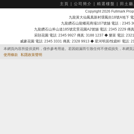
主頁
|
公司簡介
|
精選樓盤
|
田土廳
Copyright 2026 Fullmark 
九龍黃大仙鳳凰新村環鳳街18號A地下 電話：232
九龍鑽石山龍蟠苑商場107號舖 電話：2345 303
九龍鑽石山斧山道185號宏景花園A2號舖 電話: 2345 2229 傳真: 
采頣花園 電話: 2345 9927 傳真: 3188 1237 ◆ 樂富 電話: 2321 
威豪花園 電話: 2345 3331 傳真: 2328 9913 ◆ 星河明居/悅庭軒 電話: 2116
本網頁內容所提供資料，僅作參考用途。若因錯漏而引致任何不便或損失，本網頁
使用條款
私隱政策聲明