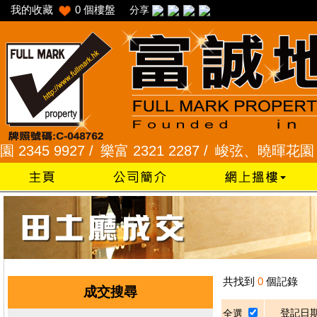
我的收藏
0
個樓盤
分享
45 9927 /
樂富 2321 2287 /
峻弦、曉暉花園 2345 
共找到
0
個記錄
成交搜尋
登記日
全選