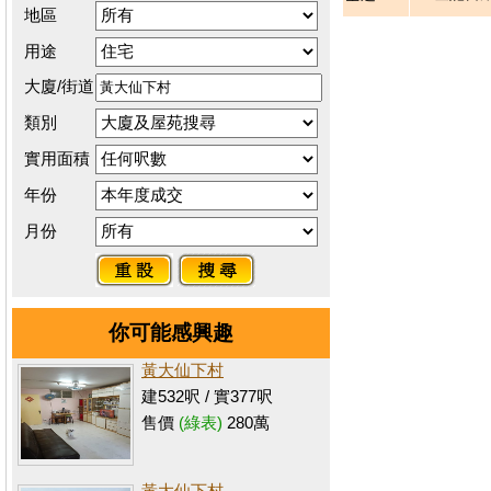
地區
用途
大廈/街道
類別
實用面積
年份
月份
你可能感興趣
黃大仙下村
建532呎 / 實377呎
售價
(綠表)
280萬
黃大仙下村