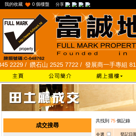
我的收藏
0
個樓盤
分享
229 /
鑽石山 2525 7722 /
發展商一手專組 8101 23
共找到
75
個記錄
成交搜尋
登記日
全選