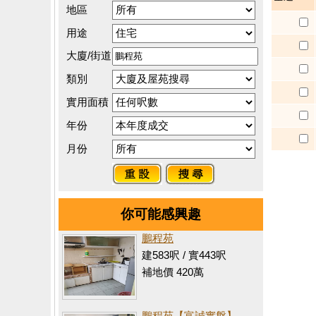
地區
用途
大廈/街道
類別
實用面積
年份
月份
你可能感興趣
鵬程苑
建583呎 / 實443呎
補地價 420萬
鵬程苑【富誠實盤】