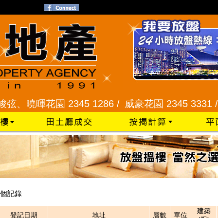
、曉暉花園 2345 1286 /
威豪花園 2345 3331 /
星
個記錄
建築
登記日期
地址
層數
單位