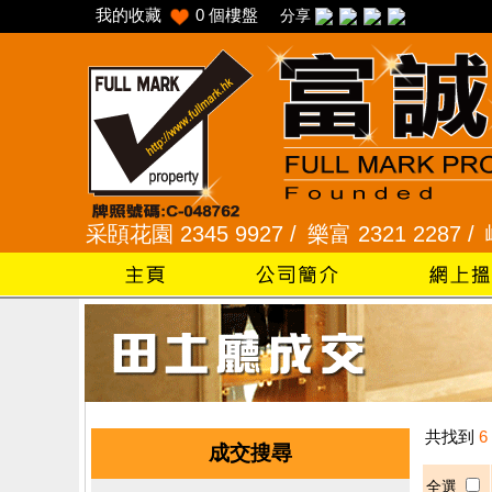
我的收藏
0
個樓盤
分享
45 /
采頣花園 2345 9927 /
樂富 2321 2287 /
峻弦
共找到
6
成交搜尋
全選