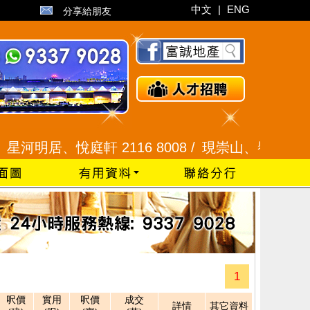
中文
|
ENG
分享給朋友
河明居、悅庭軒 2116 8008 /
現崇山、譽港灣 2345 
1
呎價
實用
呎價
成交
詳情
其它資料