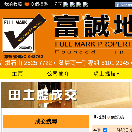
我的收藏
0
個樓盤
分享
石山 2525 7722 /
發展商一手專組 8101 2345 /
采
共找到
0
個記錄
成交搜尋
登記日
全選