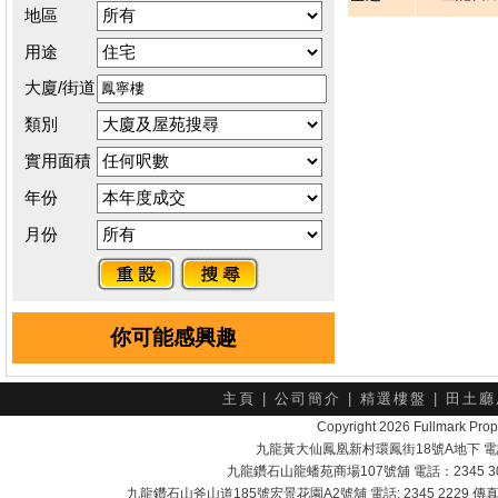
地區
用途
大廈/街道
類別
實用面積
年份
月份
你可能感興趣
主頁
|
公司簡介
|
精選樓盤
|
田土廳
Copyright 2026 Fullmark 
九龍黃大仙鳳凰新村環鳳街18號A地下 電話：232
九龍鑽石山龍蟠苑商場107號舖 電話：2345 303
九龍鑽石山斧山道185號宏景花園A2號舖 電話: 2345 2229 傳真: 