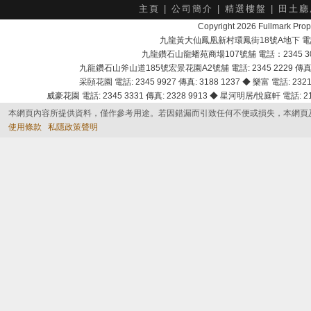
主頁
|
公司簡介
|
精選樓盤
|
田土廳
Copyright 2026 Fullmark 
九龍黃大仙鳳凰新村環鳳街18號A地下 電話：232
九龍鑽石山龍蟠苑商場107號舖 電話：2345 303
九龍鑽石山斧山道185號宏景花園A2號舖 電話: 2345 2229 傳真: 
采頣花園 電話: 2345 9927 傳真: 3188 1237 ◆ 樂富 電話: 2321 
威豪花園 電話: 2345 3331 傳真: 2328 9913 ◆ 星河明居/悅庭軒 電話: 2116
本網頁內容所提供資料，僅作參考用途。若因錯漏而引致任何不便或損失，本網頁
使用條款
私隱政策聲明