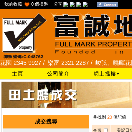
我的收藏
0
個樓盤
分享
345 9927 /
樂富 2321 2287 /
峻弦、曉暉花園 234
共找到
20
個記錄
成交搜尋
登記日
全選