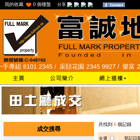
我的收藏
0
個樓盤
分享
8101 2345 /
采頣花園 2345 9927 /
樂富 2321 
共找到
6
個記錄
成交搜尋
登記日
全選