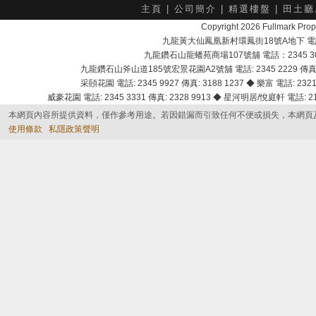
主頁
|
公司簡介
|
精選樓盤
|
田土廳
Copyright 2026 Fullmark 
九龍黃大仙鳳凰新村環鳳街18號A地下 電話：232
九龍鑽石山龍蟠苑商場107號舖 電話：2345 303
九龍鑽石山斧山道185號宏景花園A2號舖 電話: 2345 2229 傳真: 
采頣花園 電話: 2345 9927 傳真: 3188 1237 ◆ 樂富 電話: 2321 
威豪花園 電話: 2345 3331 傳真: 2328 9913 ◆ 星河明居/悅庭軒 電話: 2116
本網頁內容所提供資料，僅作參考用途。若因錯漏而引致任何不便或損失，本網頁
使用條款
私隱政策聲明