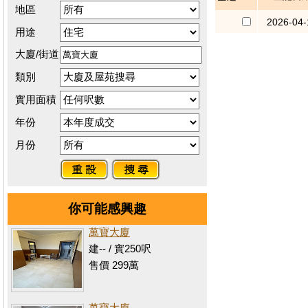
地區
2026-04-
用途
大廈/街道
類別
實用面積
年份
月份
你可能感興趣
萬寶大廈
建-- / 實250呎
售價 299萬
萬寶大廈