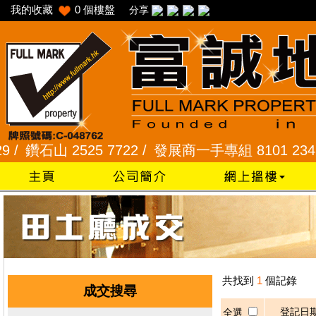
我的收藏
0
個樓盤
分享
鑽石山 2525 7722 /
發展商一手專組 8101 2345 /
共找到
1
個記錄
成交搜尋
登記日
全選