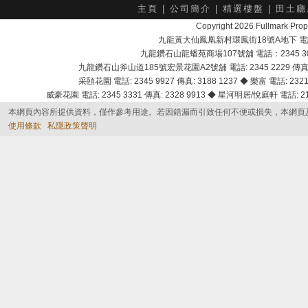
主頁
|
公司簡介
|
精選樓盤
|
田土廳
Copyright 2026 Fullmark 
九龍黃大仙鳳凰新村環鳳街18號A地下 電話：232
九龍鑽石山龍蟠苑商場107號舖 電話：2345 303
九龍鑽石山斧山道185號宏景花園A2號舖 電話: 2345 2229 傳真: 
采頣花園 電話: 2345 9927 傳真: 3188 1237 ◆ 樂富 電話: 2321 
威豪花園 電話: 2345 3331 傳真: 2328 9913 ◆ 星河明居/悅庭軒 電話: 2116
本網頁內容所提供資料，僅作參考用途。若因錯漏而引致任何不便或損失，本網頁
使用條款
私隱政策聲明