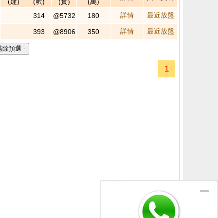
(建)
(呎)
(實)
(萬)
詳情
最近放盤
314
@5732
180
詳情
最近放盤
393
@8906
350
1