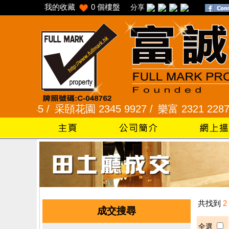
我的收藏
0
個樓盤
分享
2345 /
采頣花園 2345 9927 /
樂富 2321 2287 /
共找到
2
成交搜尋
全選