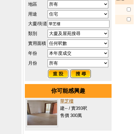
地區
用途
大廈/街道
類別
實用面積
年份
月份
你可能感興趣
華芝樓
建-- / 實393呎
售價 300萬