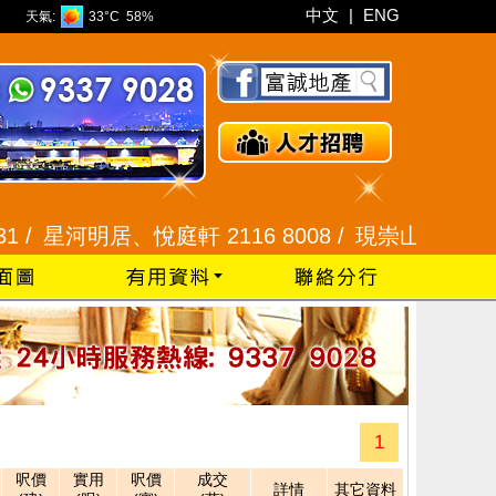
中文
|
ENG
天氣:
33°C
58%
/
星河明居、悅庭軒 2116 8008 /
現崇山、譽港灣 234
1
呎價
實用
呎價
成交
詳情
其它資料