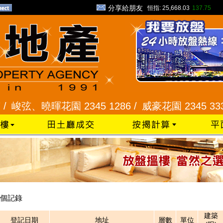
分享給朋友
恒指:
25,668.03
137.75
峻弦、曉暉花園 2345 1286 /
威豪花園 2345 3331 
個記錄
建築
登記日期
地址
層數
單位