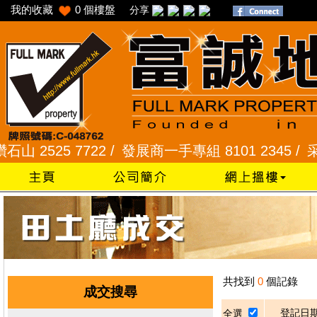
我的收藏
0
個樓盤
分享
 2525 7722 /
發展商一手專組 8101 2345 /
采頣花園
共找到
0
個記錄
成交搜尋
登記日
全選