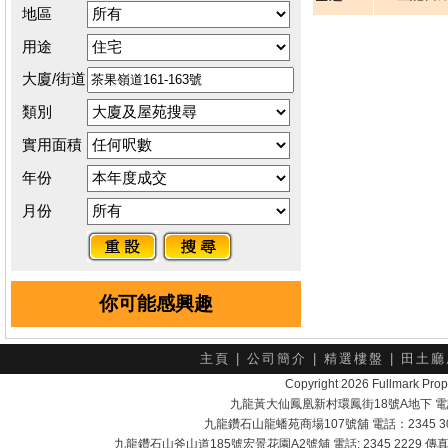
地區
用途
大廈/街道
類別
實用面積
年份
月份
你可能感興趣
主頁
|
公司簡介
|
精選樓盤
|
田土廳
Copyright 2026 Fullmark 
九龍黃大仙鳳凰新村環鳳街18號A地下 電話：232
九龍鑽石山龍蟠苑商場107號舖 電話：2345 303
九龍鑽石山斧山道185號宏景花園A2號舖 電話: 2345 2229 傳真: 