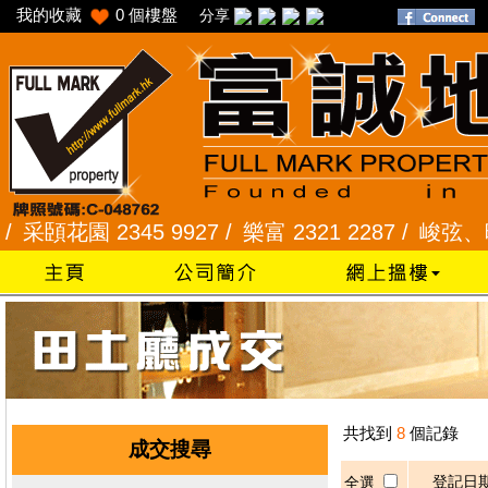
我的收藏
0
個樓盤
分享
頣花園 2345 9927 /
樂富 2321 2287 /
峻弦、曉暉花園
共找到
8
個記錄
成交搜尋
登記日
全選