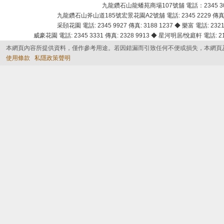
九龍鑽石山龍蟠苑商場107號舖 電話：2345 303
九龍鑽石山斧山道185號宏景花園A2號舖 電話: 2345 2229 傳真: 
采頣花園 電話: 2345 9927 傳真: 3188 1237 ◆ 樂富 電話: 2321 
威豪花園 電話: 2345 3331 傳真: 2328 9913 ◆ 星河明居/悅庭軒 電話: 2116
本網頁內容所提供資料，僅作參考用途。若因錯漏而引致任何不便或損失，本網頁
使用條款
私隱政策聲明