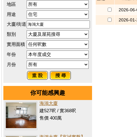
地區
2026-06-
用途
2026-01-
大廈/街道
類別
實用面積
年份
月份
你可能感興趣
海鴻大廈
建527呎 / 實368呎
售價 400萬
海鴻大廈【富誠實盤】