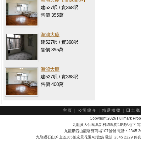
建527呎 / 實368呎
售價 395萬
海鴻大廈
建527呎 / 實368呎
售價 395萬
海鴻大廈
建527呎 / 實368呎
售價 400萬
主頁
|
公司簡介
|
精選樓盤
|
田土廳
Copyright 2026 Fullmark 
九龍黃大仙鳳凰新村環鳳街18號A地下 電話：232
九龍鑽石山龍蟠苑商場107號舖 電話：2345 303
九龍鑽石山斧山道185號宏景花園A2號舖 電話: 2345 2229 傳真: 