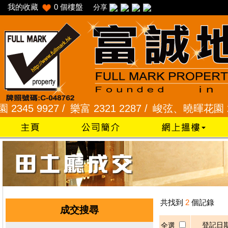
我的收藏
0
個樓盤
分享
5 9927 /
樂富 2321 2287 /
峻弦、曉暉花園 2345 
共找到
2
個記錄
成交搜尋
登記日
全選