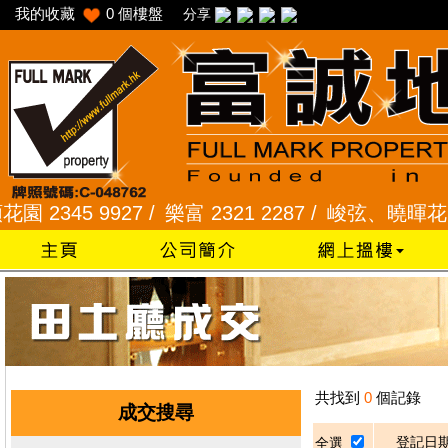
我的收藏
0
個樓盤
分享
2345 9927 /
樂富 2321 2287 /
峻弦、曉暉花園 234
共找到
0
個記錄
成交搜尋
登記日
全選