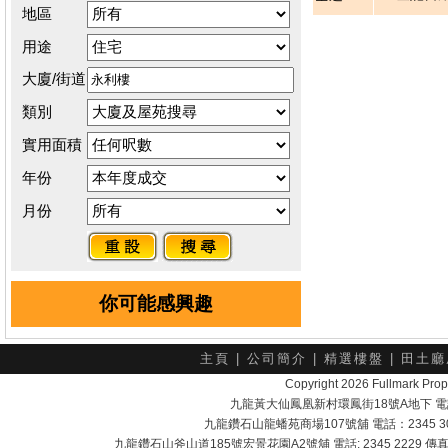
地區
用途
大廈/街道
類別
實用面積
年份
月份
你可能感興趣
主頁
|
公司簡介
|
精選樓盤
|
田土廳
Copyright 2026 Fullmark 
九龍黃大仙鳳凰新村環鳳街18號A地下 電話：232
九龍鑽石山龍蟠苑商場107號舖 電話：2345 303
九龍鑽石山斧山道185號宏景花園A2號舖 電話: 2345 2229 傳真: 