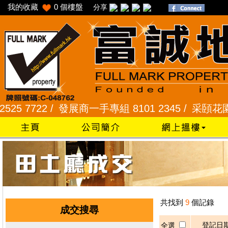
我的收藏
0
個樓盤
分享
 7722 /
發展商一手專組 8101 2345 /
采頣花園 234
共找到
9
個記錄
成交搜尋
登記日
全選