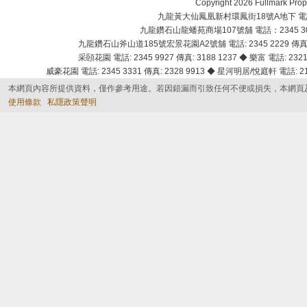
Copyright 2026 Fullmark 
九龍黃大仙鳳凰新村環鳳街18號A地下 電話：232
九龍鑽石山龍蟠苑商場107號舖 電話：2345 303
九龍鑽石山斧山道185號宏景花園A2號舖 電話: 2345 2229 傳真: 
采頣花園 電話: 2345 9927 傳真: 3188 1237 ◆ 樂富 電話: 2321 
威豪花園 電話: 2345 3331 傳真: 2328 9913 ◆ 星河明居/悅庭軒 電話: 2116
本網頁內容所提供資料，僅作參考用途。若因錯漏而引致任何不便或損失，本網頁
使用條款
私隱政策聲明