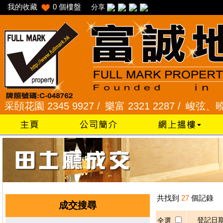
我的收藏
0
個樓盤
分享
花園 2345 9927 /
樂富 2321 2287 /
峻弦、曉暉花園 
共找到
27
個記錄
成交搜尋
登記日
全選