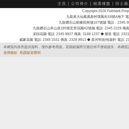
主頁
|
公司簡介
|
精選樓盤
|
田土廳
Copyright 2026 Fullmark 
九龍黃大仙鳳凰新村環鳳街18號A地下 電話：232
九龍鑽石山龍蟠苑商場107號舖 電話：2345 303
九龍鑽石山斧山道185號宏景花園A2號舖 電話: 2345 2229 傳真: 
采頣花園 電話: 2345 9927 傳真: 3188 1237 ◆ 樂富 電話: 2321 
威豪花園 電話: 2345 3331 傳真: 2328 9913 ◆ 星河明居/悅庭軒 電話: 2116
本網頁內容所提供資料，僅作參考用途。若因錯漏而引致任何不便或損失，本網頁
使用條款
私隱政策聲明